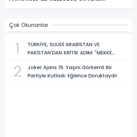
ADIMLAR!
Çok Okunanlar
1
TÜRKİYE, SUUDİ ARABİSTAN VE
PAKİSTAN'DAN KRİTİK ADIM: "MEKKE
ORTAK SAVUNMA ANLAŞMASI" İMZALANDI!
2
Joker Ajans 19. Yaşını Görkemli Bir
Partiyle Kutladı: Eğlence Doruktaydı!