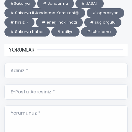
#Sakarya
# Jandarma
# JASAT
# Sakarya İl Jandarma Komutanlığı
# operasyon
# hırsızlık
# enerji nakil hattı
# suç örgütü
# Sakarya haber
# adliye
# tutuklama
YORUMLAR
Adınız *
E-Posta Adresiniz *
Yorumunuz *