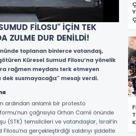
Ç
Y
Ç
SUMUD FİLOSU" İÇİN TEK
A ZULME DUR DENİLDİ!
önünde toplanan binlerce vatandaş,
 götüren Küresel Sumud Filosu’na yönelik
ğmura rağmen meydanı terk etmeyen
a dek susmayacağız" mesajı verdi.
ma
 ardından anlamlı bir protesto
F
 Platformu’nun çağrısıyla Orhan Camii önünde
T
u (STK) temsilcileri ve vatandaşlar, İsrail’in
K
M
ilosu’na gerçekleştirdiği saldırıyı şiddetle