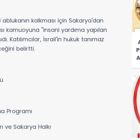
ki ablukanın kalkması için Sakarya'dan
rası kamuoyuna "insani yardıma yapılan
dı. Katılımcılar, İsrail'in hukuk tanımaz
A
ğini belirtti.
P
A
A
ü
ua Programı
rı ve Sakarya Halkı