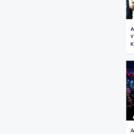
A
Y
K
Ç
A