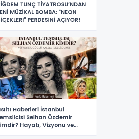
İĞDEM TUNÇ TİYATROSU’NDAN
ENİ MÜZİKAL BOMBA: "NEON
İÇEKLERİ" PERDESİNİ AÇIYOR!
ısıltı Haberleri İstanbul
emsilcisi Selhan Özdemir
imdir? Hayatı, Vizyonu ve
edya Dünyasındaki Yeri