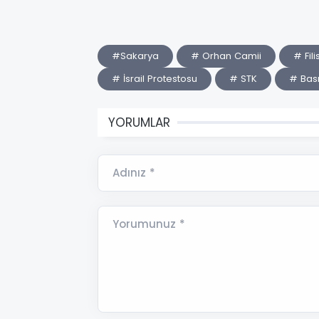
#Sakarya
# Orhan Camii
# Fili
# İsrail Protestosu
# STK
# Bası
YORUMLAR
Adınız *
Yorumunuz *