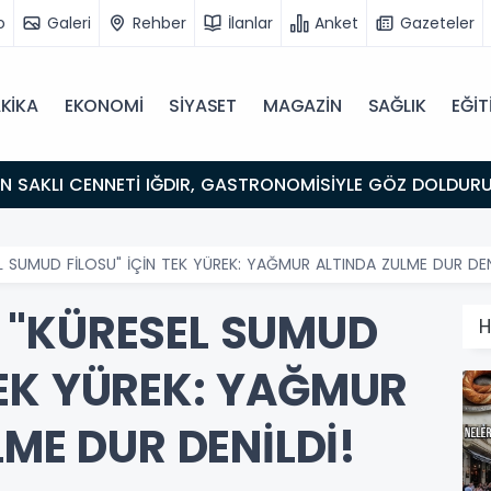
o
Galeri
Rehber
İlanlar
Anket
Gazeteler
KİKA
EKONOMİ
SİYASET
MAGAZİN
SAĞLIK
EĞİT
ULUŞMA NOKTASI
L SUMUD FİLOSU" İÇİN TEK YÜREK: YAĞMUR ALTINDA ZULME DUR DEN
 "KÜRESEL SUMUD
H
TEK YÜREK: YAĞMUR
ME DUR DENİLDİ!