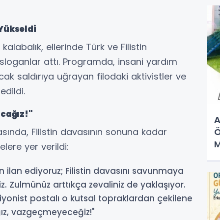
Yükseldi
abalık, ellerinde Türk ve Filistin
e sloganlar attı. Programda, insani yardım
k saldırıya uğrayan filodaki aktivistler ve
edildi.
cağız!"
A
sında, Filistin davasının sonuna kadar
Ö
M
ere yer verildi:
K
n ilan ediyoruz; Filistin davasını savunmaya
z. Zulmünüz arttıkça zevaliniz de yaklaşıyor.
siyonist postalı o kutsal topraklardan çekilene
z, vazgeçmeyeceğiz!"