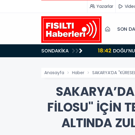
Yazarlar
Vide
SON DA
18:42
SONDAKİKA
DOĞU’NUN SAKLI CENNETİ IĞDIR, GASTRONOMİSİYLE GÖZ DOLDURUYOR: KAFKAS VE ANADOLU
KÜLTÜRÜNÜN B
Anasayfa
Haber
SAKARYA’DA "KÜRESE
SAKARYA’DA
FİLOSU" İÇİN 
ALTINDA ZUL