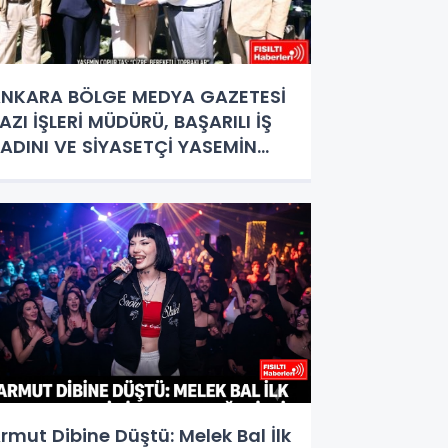
NKARA BÖLGE MEDYA GAZETESİ
AZI İŞLERİ MÜDÜRÜ, BAŞARILI İŞ
ADINI VE SİYASETÇİ YASEMİN
OPUR TAŞ’A ANLAMLI PLAKET!
rmut Dibine Düştü: Melek Bal İlk