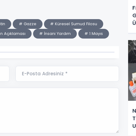
F
G
Ü
stin
# Gazze
# Küresel Sumud Filosu
O
n Açıklaması
# İnsani Yardım
# 1 Mayıs
E-Posta Adresiniz *
N
T
U