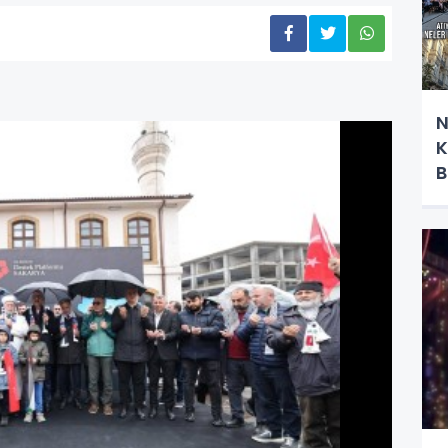
N
K
B