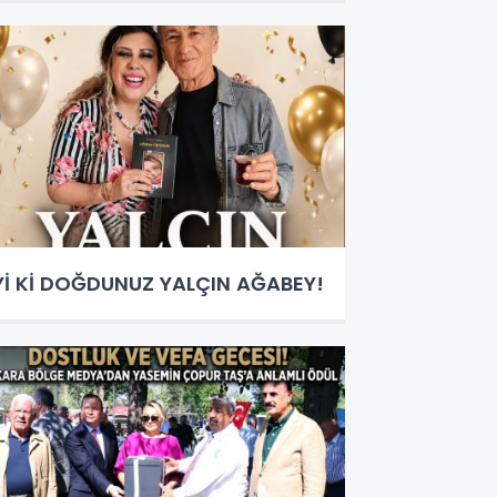
Yİ Kİ DOĞDUNUZ YALÇIN AĞABEY!