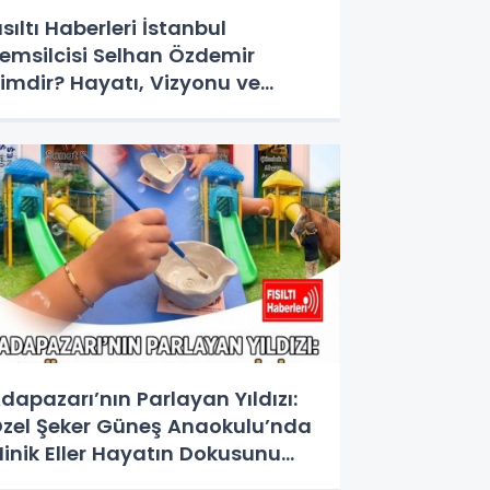
ısıltı Haberleri İstanbul
emsilcisi Selhan Özdemir
imdir? Hayatı, Vizyonu ve
edya Dünyasındaki Yeri
dapazarı’nın Parlayan Yıldızı:
zel Şeker Güneş Anaokulu’nda
inik Eller Hayatın Dokusunu
eşfediyor!