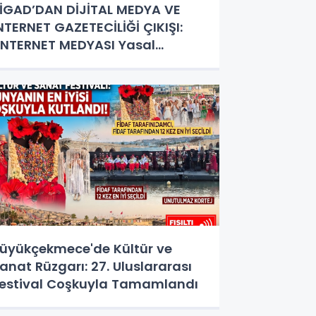
İGAD’DAN DİJİTAL MEDYA VE
NTERNET GAZETECİLİĞİ ÇIKIŞI:
İNTERNET MEDYASI Yasal
tatüye Kavuşturulmalıdır"
üyükçekmece'de Kültür ve
anat Rüzgarı: 27. Uluslararası
estival Coşkuyla Tamamlandı