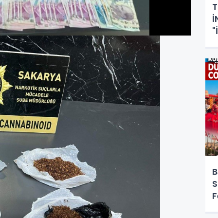
T
İ
"
S
B
S
F