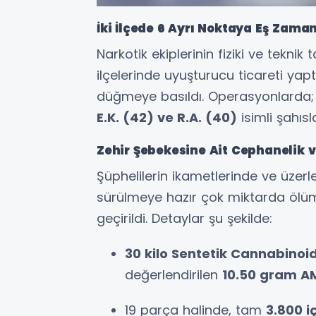
İki İlçede 6 Ayrı Noktaya Eş Zaman
Narkotik ekiplerinin fiziki ve teknik
ilçelerinde uyuşturucu ticareti yapt
düğmeye basıldı. Operasyonlarda
E.K. (42) ve R.A. (40)
isimli şahısl
Zehir Şebekesine Ait Cephanelik v
Şüphelilerin ikametlerinde ve üzer
sürülmeye hazır çok miktarda ölü
geçirildi. Detaylar şu şekilde:
30 kilo Sentetik Cannabinoi
değerlendirilen
10.50 gram A
19 parça halinde, tam
3.800 i