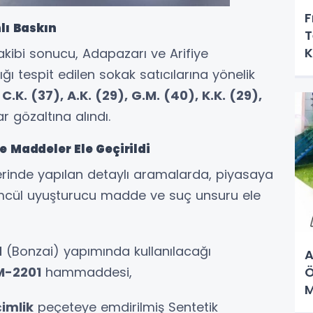
F
lı Baskın
T
K
 takibi sonucu, Adapazarı ve Arifiye
M
ığı tespit edilen sokak satıcılarına yönelik
;
C.K. (37), A.K. (29), G.M. (40), K.K. (29),
ar gözaltına alındı.
e Maddeler Ele Geçirildi
lerinde yapılan detaylı aramalarda, piyasaya
mcül uyuşturucu madde ve suç unsuru ele
d
(Bonzai) yapımında kullanılacağı
A
M-2201
hammaddesi,
Ö
M
çimlik
peçeteye emdirilmiş Sentetik
K