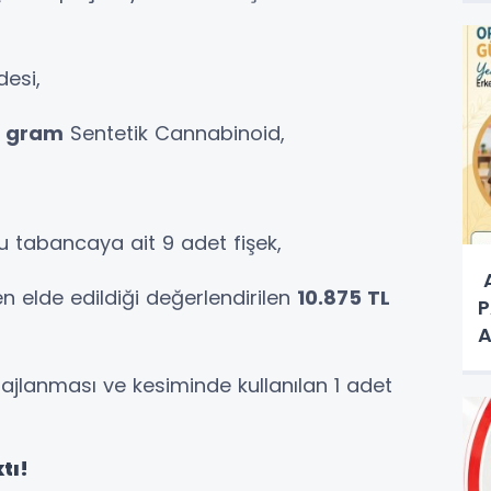
esi,
5 gram
Sentetik Cannabinoid,
u tabancaya ait 9 adet fişek,
A
 elde edildiği değerlendirilen
10.875 TL
P
A
A
jlanması ve kesiminde kullanılan 1 adet
tı!