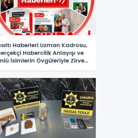
ısıltı Haberleri Uzman Kadrosu,
erçekçi Habercilik Anlayışı ve
nlü İsimlerin Övgüleriyle Zirveye
turdu!