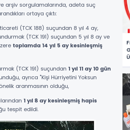
ve arşiv sorgulamalarında, adeta suç
randıkları ortaya çıktı:
careti (TCK 188) suçundan 8 yıl 4 ay,
undurmak (TCK 191) suçundan 5 yıl 8 ay ve
F
üzere
toplamda 14 yıl 5 ay kesinleşmiş
G
Ü
O
urmak (TCK 191) suçundan
1 yıl 11 ay 10 gün
nduğu, ayrıca "Kişi Hürriyetini Yoksun
önelik aranmasının olduğu,
çlarından
1 yıl 8 ay kesinleşmiş hapis
u tespit edildi.