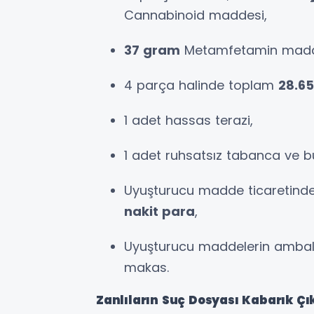
Cannabinoid maddesi,
37 gram
Metamfetamin madd
4 parça halinde toplam
28.6
1 adet hassas terazi,
1 adet ruhsatsız tabanca ve b
Uyuşturucu madde ticaretinden
nakit para
,
Uyuşturucu maddelerin ambala
makas.
Zanlıların Suç Dosyası Kabarık Çık