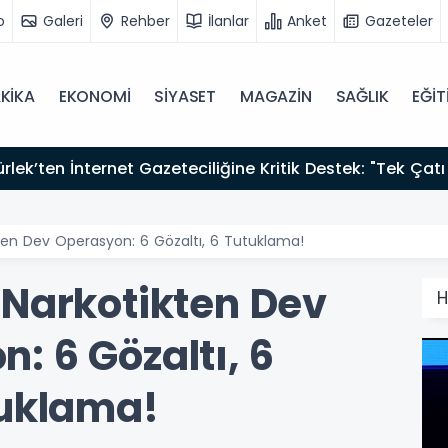
o
Galeri
Rehber
İlanlar
Anket
Gazeteler
KİKA
EKONOMİ
SİYASET
MAGAZİN
SAĞLIK
EĞİT
zırız"
ten Dev Operasyon: 6 Gözaltı, 6 Tutuklama!
Narkotikten Dev
H
: 6 Gözaltı, 6
uklama!