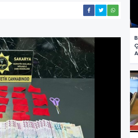
B
Ç
A
B