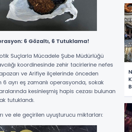
rasyon: 6 Gözaltı, 6 Tutuklama!
kotik Suçlarla Mücadele Şube Müdürlüğü
cılığı koordinesinde zehir tacirlerine nefes
N
pazarı ve Arifiye ilçelerinde önceden
K
len 6 ayrı eş zamanlı operasyonda, sokak
B
e aralarında kesinleşmiş hapis cezası bulunan
ak tutuklandı.
 ve ele geçirilen uyuşturucu miktarları: