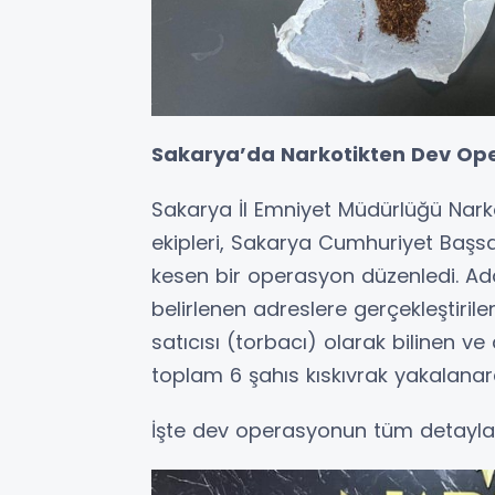
Sakarya’da Narkotikten Dev Ope
Sakarya İl Emniyet Müdürlüğü Nar
ekipleri, Sakarya Cumhuriyet Başsav
kesen bir operasyon düzenledi. Ada
belirlenen adreslere gerçekleştiri
satıcısı (torbacı) olarak bilinen v
toplam 6 şahıs kıskıvrak yakalanar
İşte dev operasyonun tüm detayları