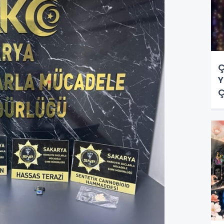
Ç
Y
Ç