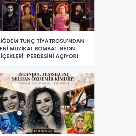
İĞDEM TUNÇ TİYATROSU’NDAN
ENİ MÜZİKAL BOMBA: "NEON
İÇEKLERİ" PERDESİNİ AÇIYOR!