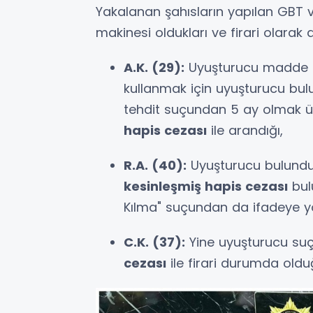
Yakalanan şahısların yapılan GBT 
makinesi oldukları ve firari olarak a
A.K. (29):
Uyuşturucu madde ti
kullanmak için uyuşturucu bul
tehdit suçundan 5 ay olmak 
hapis cezası
ile arandığı,
R.A. (40):
Uyuşturucu bulund
kesinleşmiş hapis cezası
bulu
Kılma" suçundan da ifadeye y
C.K. (37):
Yine uyuşturucu su
cezası
ile firari durumda olduğ