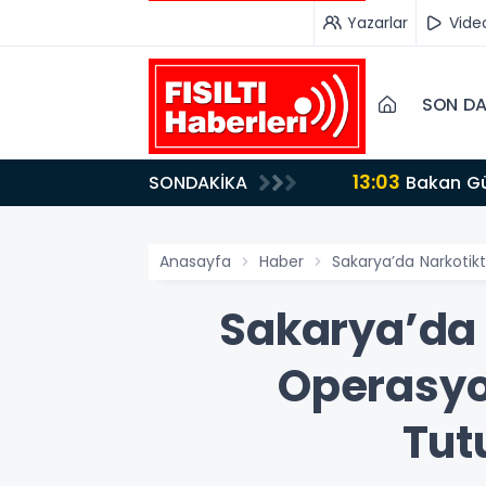
Yazarlar
Vide
SON DA
13:03
SONDAKİKA
Bakan Gürlek’ten İnternet Gazeteciliğine Kritik Destek: "Tek Çatı Altında Toplanmalıyız, Yasal
Düzenlemeye Ha
Anasayfa
Haber
Sakarya’da Narkotik
Sakarya’da 
Operasyon
Tut