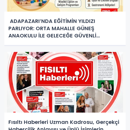
ADAPAZARI’NDA EĞİTİMİN YILDIZI
PARLIYOR: ORTA MAHALLE GÜNEŞ
ANAOKULU İLE GELECEĞE GÜVENLİ
ADIMLAR!
Fısıltı Haberleri Uzman Kadrosu, Gerçekçi
Habercilik Anlayışı ve Ünlü İsimlerin