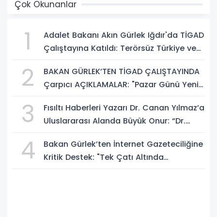
Çok Okunanlar
1
Adalet Bakanı Akın Gürlek Iğdır'da TİGAD
Çalıştayına Katıldı: Terörsüz Türkiye ve
Sosyal Medya Düzenlemesi Mesajı
2
BAKAN GÜRLEK’TEN TİGAD ÇALIŞTAYINDA
Çarpıcı AÇIKLAMALAR: "Pazar Günü Yeni
Bir Aydınlığa Uyanacağız"
3
Fısıltı Haberleri Yazarı Dr. Canan Yılmaz’a
Uluslararası Alanda Büyük Onur: “Dr.
A.P.J. Abdul Kalam İlham Ödülü 2026”
4
Bakan Gürlek’ten İnternet Gazeteciliğine
Kritik Destek: "Tek Çatı Altında
Toplanmalıyız, Yasal Düzenlemeye
Hazırız"