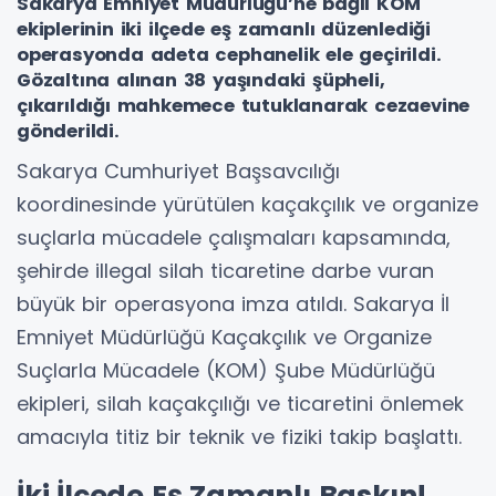
Sakarya Emniyet Müdürlüğü’ne bağlı KOM
ekiplerinin iki ilçede eş zamanlı düzenlediği
operasyonda adeta cephanelik ele geçirildi.
Gözaltına alınan 38 yaşındaki şüpheli,
çıkarıldığı mahkemece tutuklanarak cezaevine
gönderildi.
Sakarya Cumhuriyet Başsavcılığı
koordinesinde yürütülen kaçakçılık ve organize
suçlarla mücadele çalışmaları kapsamında,
şehirde illegal silah ticaretine darbe vuran
büyük bir operasyona imza atıldı. Sakarya İl
Emniyet Müdürlüğü Kaçakçılık ve Organize
Suçlarla Mücadele (KOM) Şube Müdürlüğü
ekipleri, silah kaçakçılığı ve ticaretini önlemek
amacıyla titiz bir teknik ve fiziki takip başlattı.
İki İlçede Eş Zamanlı Baskın!