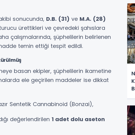
i takibi sonucunda,
D.B. (31)
ve
M.A. (28)
turucu ürettikleri ve çevredeki şahıslara
saha çalışmalarında, şüphelilerin belirlenen
adde temin ettiği tespit edildi.
türülmüş
meye basan ekipler, şüphelilerin ikametine
N
alarda ele geçirilen maddeler ise dikkat
K
B
zır Sentetik Cannabinoid (Bonzai),
ığı değerlendirilen
1 adet dolu aseton