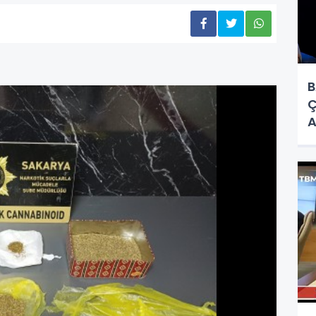
B
Ç
A
B