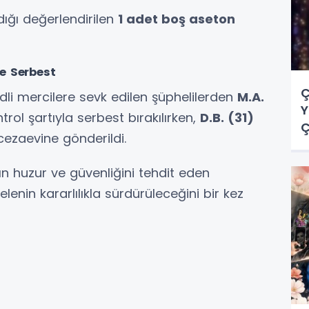
ığı değerlendirilen
1 adet boş aseton
le Serbest
Ç
dli mercilere sevk edilen şüphelilerden
M.A.
Y
ol şartıyla serbest bırakılırken,
D.B. (31)
Ç
 cezaevine gönderildi.
ın huzur ve güvenliğini tehdit eden
enin kararlılıkla sürdürüleceğini bir kez