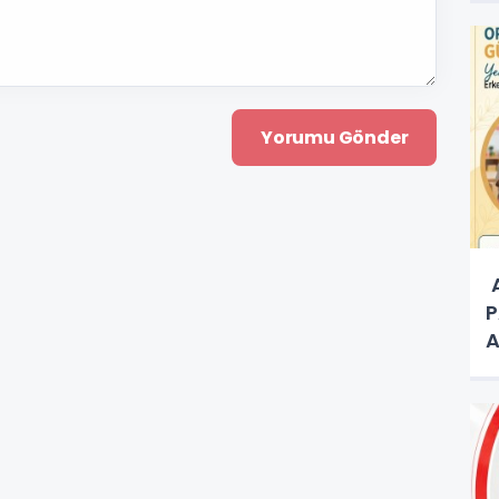
A
P
A
A