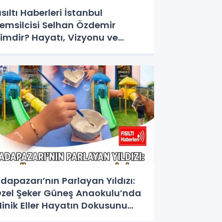
ısıltı Haberleri İstanbul
emsilcisi Selhan Özdemir
imdir? Hayatı, Vizyonu ve
edya Dünyasındaki Yeri
dapazarı’nın Parlayan Yıldızı:
zel Şeker Güneş Anaokulu’nda
inik Eller Hayatın Dokusunu
eşfediyor!