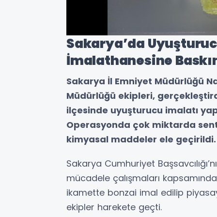
Sakarya’da Uyuşturuc
İmalathanesine Baskı
Sakarya İl Emniyet Müdürlüğü N
Müdürlüğü ekipleri, gerçekleştir
ilçesinde uyuşturucu imalatı yapı
Operasyonda çok miktarda sente
kimyasal maddeler ele geçirildi.
Sakarya Cumhuriyet Başsavcılığı’n
mücadele çalışmaları kapsamında, 
ikamette bonzai imal edilip piyas
ekipler harekete geçti.