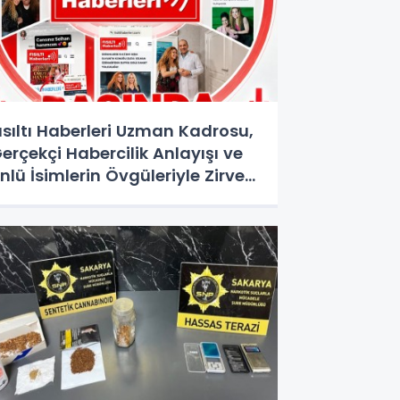
ısıltı Haberleri Uzman Kadrosu,
erçekçi Habercilik Anlayışı ve
nlü İsimlerin Övgüleriyle Zirveye
turdu!