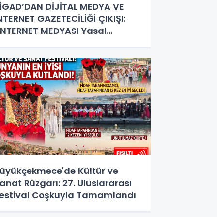
İGAD’DAN DİJİTAL MEDYA VE
NTERNET GAZETECİLİĞİ ÇIKIŞI:
İNTERNET MEDYASI Yasal
tatüye Kavuşturulmalıdır"
üyükçekmece'de Kültür ve
anat Rüzgarı: 27. Uluslararası
estival Coşkuyla Tamamlandı