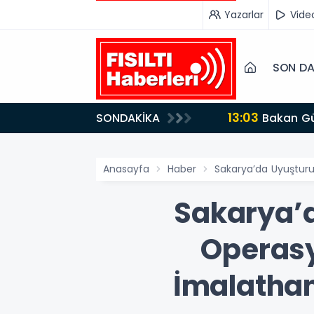
Yazarlar
Vide
SON DA
13:03
SONDAKİKA
Bakan Gürlek’ten İnternet Gazeteciliğine Kritik Destek: "Tek Çatı Altında Toplanmalıyız, Yasal
Düzenlemeye Ha
Anasayfa
Haber
Sakarya’da Uyuştur
Sakarya’
Operasy
İmalathan