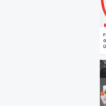
F
G
Ü
O