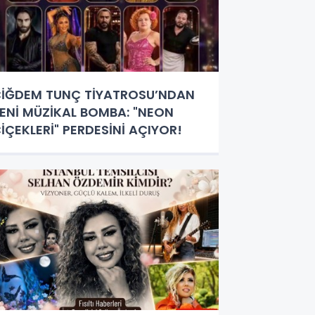
İĞDEM TUNÇ TİYATROSU’NDAN
ENİ MÜZİKAL BOMBA: "NEON
İÇEKLERİ" PERDESİNİ AÇIYOR!