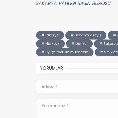
SAKARYA VALİLİĞİ BASIN BÜROSU
#Sakarya
# Sakarya asayiş
# 
# Narkotik
# bonzai
# Sakarya
# uyuşturucu ile mücadele
# tutukla
YORUMLAR
Adınız *
Yorumunuz *