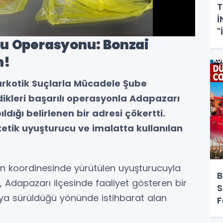
T
İ
"
u Operasyonu: Bonzai
S
n!
arkotik Suçlarla Mücadele Şube
dikleri başarılı operasyonla Adapazarı
ldığı belirlenen bir adresi çökertti.
tik uyuşturucu ve imalatta kullanılan
ın koordinesinde yürütülen uyuşturucuyla
B
Adapazarı ilçesinde faaliyet gösteren bir
S
aya sürüldüğü yönünde istihbarat alan
F