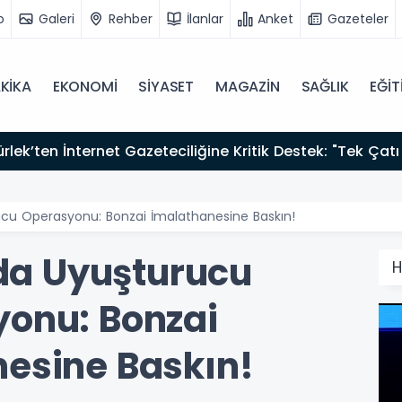
o
Galeri
Rehber
İlanlar
Anket
Gazeteler
KİKA
EKONOMİ
SİYASET
MAGAZİN
SAĞLIK
EĞİT
zırız"
ucu Operasyonu: Bonzai İmalathanesine Baskın!
da Uyuşturucu
H
onu: Bonzai
esine Baskın!