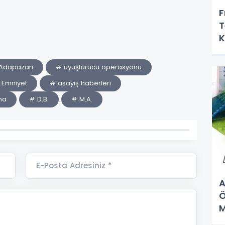
F
T
K
M
Adapazarı
# uyuşturucu operasyonu
 Emniyet
# asayiş haberleri
ma
# D.B.
# M.A.
E-Posta Adresiniz *
A
Ö
M
K