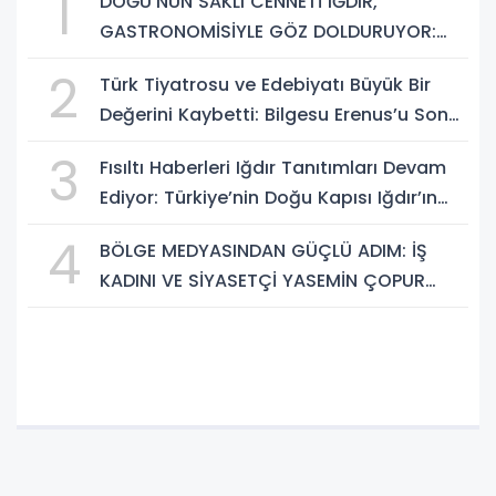
1
DOĞU’NUN SAKLI CENNETİ IĞDIR,
GASTRONOMİSİYLE GÖZ DOLDURUYOR:
KAFKAS VE ANADOLU KÜLTÜRÜNÜN
2
Türk Tiyatrosu ve Edebiyatı Büyük Bir
BULUŞMA NOKTASI
Değerini Kaybetti: Bilgesu Erenus’u Son
Yolculuğuna Uğurluyoruz
3
Fısıltı Haberleri Iğdır Tanıtımları Devam
Ediyor: Türkiye’nin Doğu Kapısı Iğdır’ın
Saklı Cennetleri Keşfedilmeyi Bekliyor
4
BÖLGE MEDYASINDAN GÜÇLÜ ADIM: İŞ
KADINI VE SİYASETÇİ YASEMİN ÇOPUR
TAŞ, TÜMORSİAD KADIN KOLLARINDA!