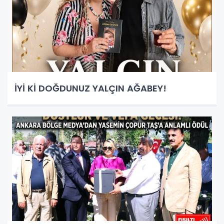
İYİ Kİ DOĞDUNUZ YALÇIN AĞABEY!