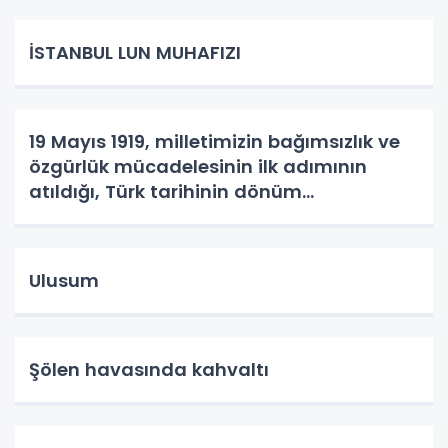
İSTANBUL LUN MUHAFIZI
19 Mayıs 1919, milletimizin bağımsızlık ve
özgürlük mücadelesinin ilk adımının
atıldığı, Türk tarihinin dönüm
noktalarından biridir.
Ulusum
Şölen havasında kahvaltı