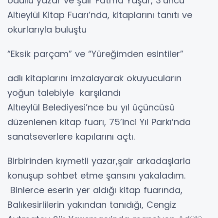
ödüllü yazar ve şair Fatma Yaşar, 3’üncü
Altıeylül Kitap Fuarı’nda, kitaplarını tanıtı ve
okurlarıyla buluştu
“Eksik parçam” ve “Yüreğimden esintiler”
adlı kitaplarını imzalayarak okuyucuların
yoğun talebiyle karşılandı
Altıeylül Belediyesi’nce bu yıl üçüncüsü
düzenlenen kitap fuarı, 75’inci Yıl Parkı’nda
sanatseverlere kapılarını açtı.
Birbirinden kıymetli yazar,şair arkadaşlarla
konuşup sohbet etme şansını yakaladım.
Binlerce eserin yer aldığı kitap fuarında,
Balıkesirlilerin yakından tanıdığı, Cengiz