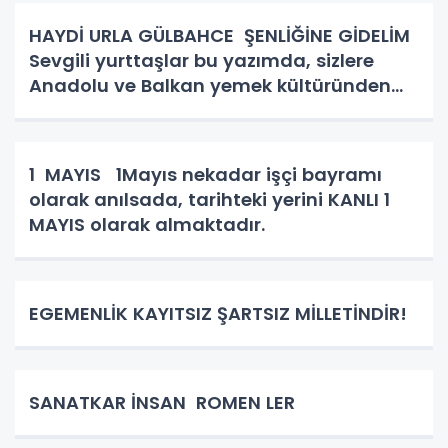
HAYDİ URLA GÜLBAHCE ŞENLİĞİNE GİDELİM
Sevgili yurttaşlar bu yazımda, sizlere
Anadolu ve Balkan yemek kültüründen
bahsedeceğim. Kadın kutsaldır, kadın
bizim toplumun birleştirici gücüdür.
Hiçbirşeyi ziyan etmez hünerl
1 MAYIS 1Mayıs nekadar işçi bayramı
olarak anılsada, tarihteki yerini KANLI 1
MAYIS olarak almaktadır.
EGEMENLİK KAYITSIZ ŞARTSIZ MİLLETİNDİR!
SANATKAR İNSAN ROMEN LER