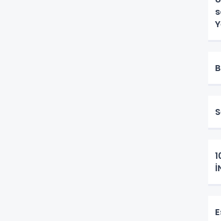
sön
Y
B
S
1
İ
E