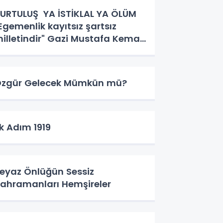
URTULUŞ YA İSTİKLAL YA ÖLÜM
Egemenlik kayıtsız şartsız
illetindir" Gazi Mustafa Kemal
tatürk.
zgür Gelecek Mümkün mü?
lk Adım 1919
eyaz Önlüğün Sessiz
ahramanları Hemşireler