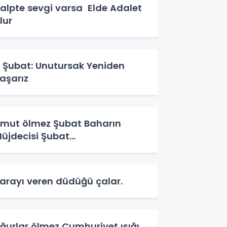
alpte sevgi varsa Elde Adalet
lur
 Şubat: Unutursak Yeniden
aşarız
ut ölmez Şubat Baharın
üjdecisi Şubat…
arayı veren düdüğü çalar.
ğurlar ölmez Cumhuriyet ışığı