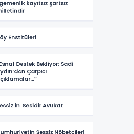
gemenlik kayıtsız şartsız
illetindir
öy Enstitüleri
Esnaf Destek Bekliyor: Sadi
ydın’dan Çarpıcı
çıklamalar…”
essiz in Sesidir Avukat
umhuriyetin Sessiz Nöbetçileri