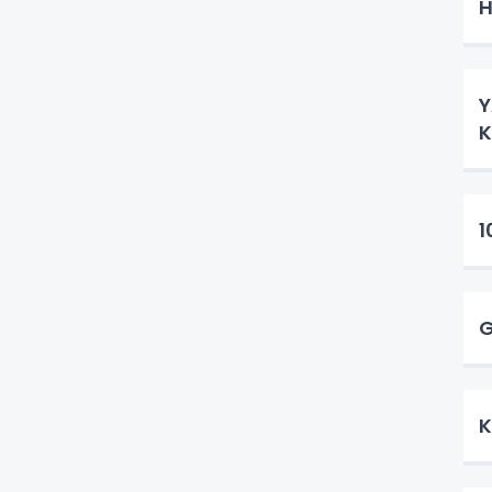
H
Y
1
G