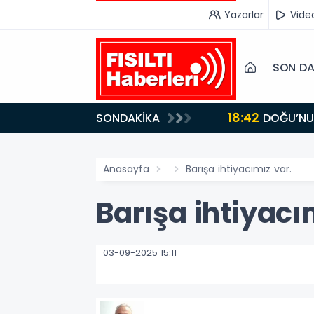
Yazarlar
Vide
SON DA
18:42
SONDAKİKA
DOĞU’NUN SAKLI CENNETİ IĞDIR, GASTRONOMİSİYLE GÖZ DOLDURUYOR: KAFKAS VE ANADOLU
KÜLTÜRÜNÜN B
Anasayfa
Barışa ihtiyacımız var.
Barışa ihtiyacı
03-09-2025 15:11