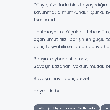
Dünya, üzerinde birlikte yaşadığımı
savunmakla mümkündür. Çünkü barı
teminatıdır.
Unutmayalım: Küçük bir tebessüm, b
açan umut filizi, barışın en güçlü
barış taşıyabilirse, bütün dünya huz
Barışın kaybedeni olmaz,
Savaşın kazananı yoktur, mutlak b
Savaşa, hayır barışa evet.
Hayrettin bulut
#Barışa ihtiyacımız var. "Yurtta sulh
# 