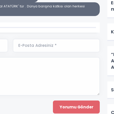
E
al ATATÜRK' tür . Dünya barışına katkısı olan herkesi
m
K
E-Posta Adresiniz *
“
A
A
S
C