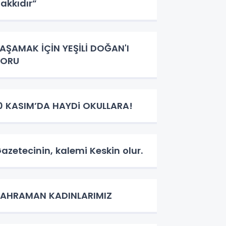
akkıdır”
AŞAMAK İÇİN YEŞİLİ DOĞAN'I
KORU
0 KASIM’DA HAYDi OKULLARA!
azetecinin, kalemi Keskin olur.
KAHRAMAN KADINLARIMIZ