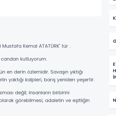
K
G
Gazi Mustafa Kemal ATATÜRK' tür .
si candan kutluyorum.
E
H
nün en derin özlemidir. Savaşın yıktığı
İ
tin yaktığı kalpleri, barış yeniden yeşertir.
K
ması değil; insanların birbirini
N
k olarak görebilmesi, adaletin ve eşitliğin