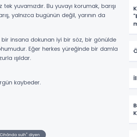
z tek yuvamızdır. Bu yuvayı korumak, barışı
K
ş, yalnızca bugünün değil, yarının da
"
m
A
ir insana dokunan iyi bir söz, bir gönülde
 tohumudur. Eğer herkes yüreğinde bir damla
Ö
urla ışıldar.
İ
irgün kaybeder.
B
K
Cihânda sulh" diyen