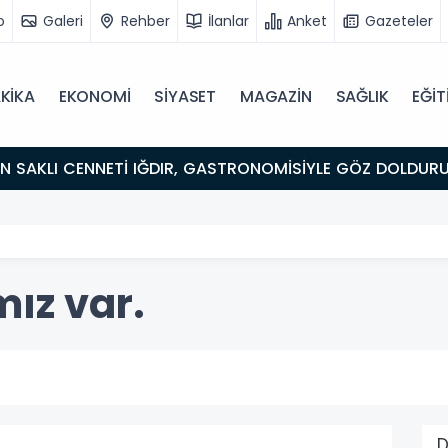
o
Galeri
Rehber
İlanlar
Anket
Gazeteler
KİKA
EKONOMİ
SİYASET
MAGAZİN
SAĞLIK
EĞİT
ULUŞMA NOKTASI
mız var.
D