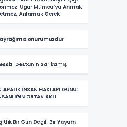
mez Uğur Mumcu’yu Anmak
etmez, Anlamak Gerek
ayrağımız onurumuzdur
essiz Destanın Sarıkamış
0 ARALIK İNSAN HAKLARI GÜNÜ:
NSANLIĞIN ORTAK AKLI
şitlik Bir Gün Değil, Bir Yaşam