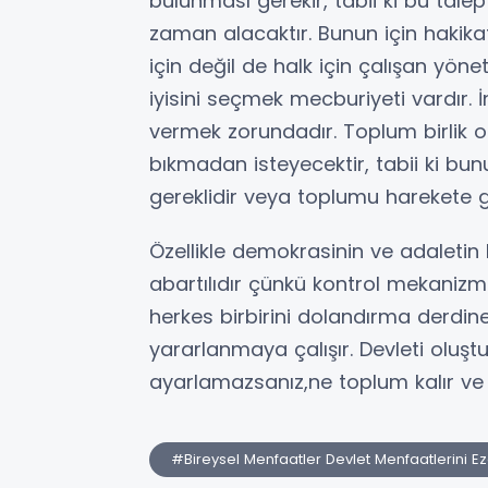
bulunması gerekir, tabii ki bu tal
zaman alacaktır. Bunun için hakikat
için değil de halk için çalışan yön
iyisini seçmek mecburiyeti vardır. İ
vermek zorundadır. Toplum birlik 
bıkmadan isteyecektir, tabii ki bun
gereklidir veya toplumu harekete geç
Özellikle demokrasinin ve adaletin 
abartılıdır çünkü kontrol mekanizm
herkes birbirini dolandırma derdine 
yararlanmaya çalışır. Devleti oluş
ayarlamazsanız,ne toplum kalır ve
#Bireysel Menfaatler Devlet Menfaatlerini E