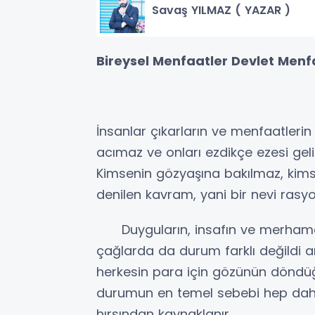
Savaş YILMAZ ( YAZAR )
Bireysel Menfaatler Devlet Menfa
İnsanlar çıkarların ve menfaatlerin
acımaz ve onları ezdikçe ezesi geli
Kimsenin gözyaşına bakılmaz, kims
denilen kavram, yani bir nevi rasyon
Duyguların, insafın ve merhametin 
çağlarda da durum farklı değildi 
herkesin para için gözünün döndüğ
durumun en temel sebebi hep daha 
hırsından kaynaklanır.