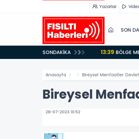
Yazarlar
Vide
SON DA
13:39
SONDAKİKA
BÖLGE MEDYASINDAN GÜÇLÜ ADIM: İŞ KADINI VE SİYASETÇİ YASEMİN ÇOPUR TAŞ, TÜMORSİAD KADIN
KOLLARINDA!
Anasayfa
Bireysel Menfaatler Devlet
Bireysel Menfaa
28-07-2023 10:52