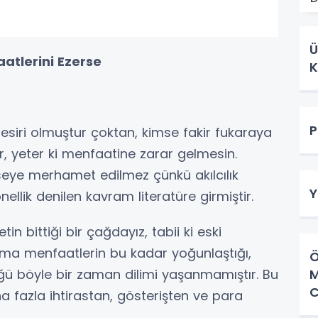
Ü
atlerini Ezerse
K
P
 esiri olmuştur çoktan, kimse fakir fukaraya
r, yeter ki menfaatine zarar gelmesin.
eye merhamet edilmez çünkü akılcılık
Y
ellik denilen kavram literatüre girmiştir.
bittiği bir çağdayız, tabii ki eski
ama menfaatlerin bu kadar yoğunlaştığı,
Ö
ü böyle bir zaman dilimi yaşanmamıştır. Bu
C
fazla ihtirastan, gösterişten ve para