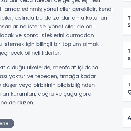
ep zordur vebu talebin de gerçekleşmesi
i amaç edinmiş yöneticiler gereklidir, kendi
T
eticiler, aslında bu da zordur ama kötünün
S
nsanlar ne isterse, yöneticiler de onu
olacak ve sonra isteklerini durmadan
u istemek için bilinçli bir toplum olmak
T
irecek bilinçli liderler.
S
kıt olduğu ülkelerde, menfaat işi daha
ası yoktur ve tepeden, tırnağa kadar
T
düşer veya birbirinin bilgisizliğinden
Ç
turan kurumları, doğru ve çağa göre
 ne de düzen.
A
zerse