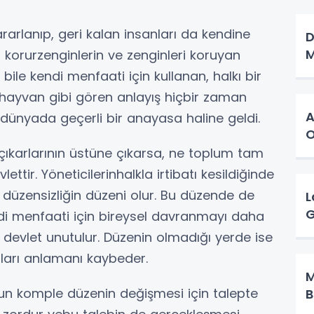
arlanıp, geri kalan insanları da kendine
D
M
 korurzenginlerin ve zenginleri koruyan
 bile kendi menfaati için kullanan, halkı bir
 hayvan gibi gören anlayış hiçbir zaman
A
dünyada geçerli bir anayasa haline geldi.
 çıkarlarının üstüne çıkarsa, ne toplum tam
tir. Yöneticilerinhalkla irtibatı kesildiğinde
 düzensizliğin düzeni olur. Bu düzende de
L
G
ndi menfaati için bireysel davranmayı daha
 devlet unutulur. Düzenin olmadığı yerde ise
ları anlamanı kaybeder.
M
komple düzenin değişmesi için talepte
B