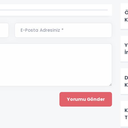
Ö
K
E-Posta Adresiniz *
Y
İ
D
K
K
T