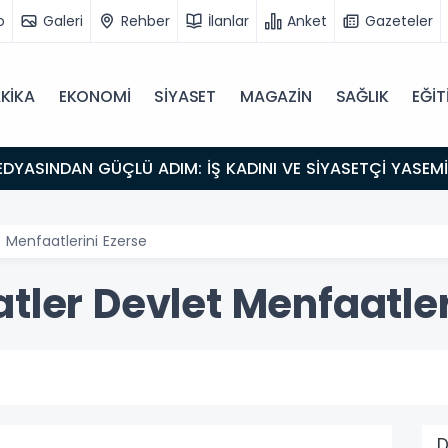
o
Galeri
Rehber
İlanlar
Anket
Gazeteler
KİKA
EKONOMİ
SİYASET
MAGAZİN
SAĞLIK
EĞİT
 Menfaatlerini Ezerse
tler Devlet Menfaatler
D