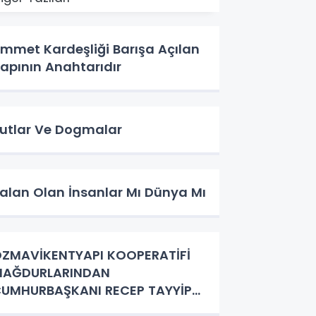
mmet Kardeşliği Barışa Açılan
apının Anahtarıdır
utlar Ve Dogmalar
alan Olan İnsanlar Mı Dünya Mı
ZMAVİKENTYAPI KOOPERATİFİ
MAĞDURLARINDAN
UMHURBAŞKANI RECEP TAYYİP
ERDOĞAN'A