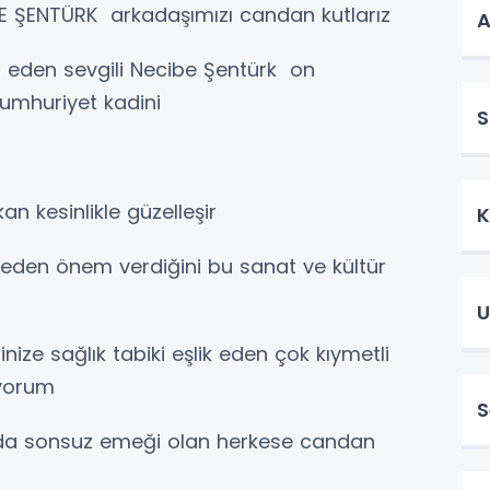
BE ŞENTÜRK arkadaşımızı candan kutlarız
A
t eden sevgili Necibe Şentürk on
umhuriyet kadini
S
n kesinlikle güzelleşir
eden önem verdiğini bu sanat ve kültür
U
ğinize sağlık tabiki eşlik eden çok kıymetli
uyorum
S
da sonsuz emeği olan herkese candan