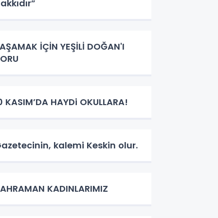
akkıdır”
AŞAMAK İÇİN YEŞİLİ DOĞAN'I
KORU
0 KASIM’DA HAYDi OKULLARA!
azetecinin, kalemi Keskin olur.
KAHRAMAN KADINLARIMIZ