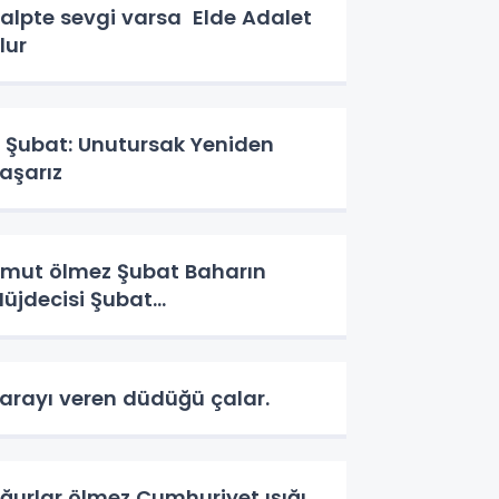
alpte sevgi varsa Elde Adalet
lur
 Şubat: Unutursak Yeniden
aşarız
ut ölmez Şubat Baharın
üjdecisi Şubat…
arayı veren düdüğü çalar.
ğurlar ölmez Cumhuriyet ışığı