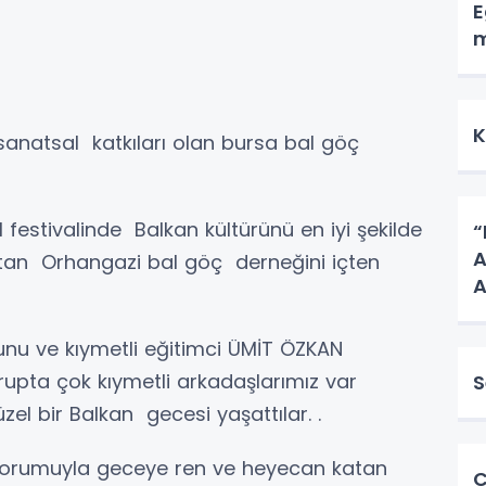
E
m
K
 sanatsal katkıları olan bursa bal göç
festivalinde Balkan kültürünü en iyi şekilde
“
A
n Orhangazi bal göç derneğini içten
A
unu ve kıymetli eğitimci ÜMİT ÖZKAN
upta çok kıymetli arkadaşlarımız var
S
üzel bir Balkan gecesi yaşattılar. .
yorumuyla geceye ren ve heyecan katan
C