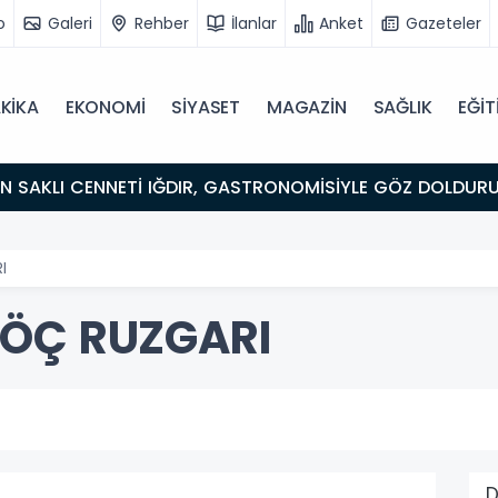
o
Galeri
Rehber
İlanlar
Anket
Gazeteler
KİKA
EKONOMİ
SİYASET
MAGAZİN
SAĞLIK
EĞİT
ULUŞMA NOKTASI
I
GÖÇ RUZGARI
D