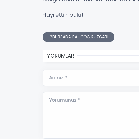
Hayrettin bulut
#BURSADA BAL GÖÇ RUZGARI
YORUMLAR
Adınız *
Yorumunuz *