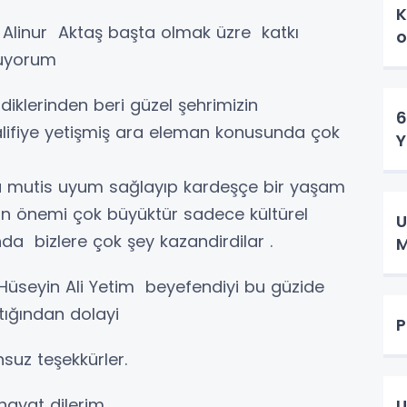
K
 Alinur Aktaş başta olmak üzre katkı
o
tluyorum
klerinden beri güzel şehrimizin
6
lifiye yetişmiş ara eleman konusunda çok
Y
 mutis uyum sağlayıp kardeşçe bir yaşam
n önemi çok büyüktür sadece kültürel
Um
da bizlere çok şey kazandirdilar .
M
üseyin Ali Yetim beyefendiyi bu güzide
ptığından dolayi
P
suz teşekkürler.
r hayat dilerim
U