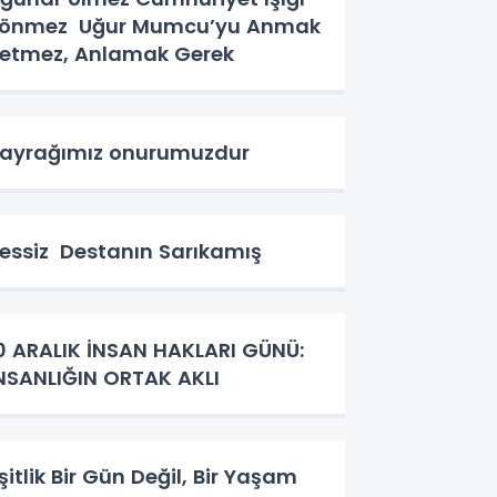
mez Uğur Mumcu’yu Anmak
etmez, Anlamak Gerek
ayrağımız onurumuzdur
essiz Destanın Sarıkamış
0 ARALIK İNSAN HAKLARI GÜNÜ:
NSANLIĞIN ORTAK AKLI
şitlik Bir Gün Değil, Bir Yaşam