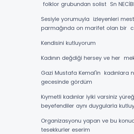
folklor grubundan solist Sn NECİ
Sesiyle yorumuyla izleyenleri mes
parmağında on marifet olan bir c
Kendisini kutluyorum
Kadının değdiği hersey ve her meka
Gazi Mustafa Kemal'in kadınlara n
gecesinde gördüm
Kıymetli kadınlar iyiki varsiniz yüre
beyefendiler aynı duygularla kutl
Organizasyonu yapan ve bu konu
tesekkurler eserim