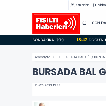
Yazarlar
Vide
SON DA
18:42
SONDAKİKA
DOĞU’NUN SAKLI CENNETİ IĞDIR, GASTRONOMİSİYLE GÖZ DOLDURUYOR: KAFKAS VE ANADOLU
KÜLTÜRÜNÜN B
Anasayfa
BURSADA BAL GÖÇ RUZGAR
BURSADA BAL 
12-07-2023 13:38