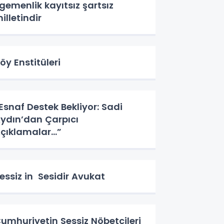
gemenlik kayıtsız şartsız
illetindir
öy Enstitüleri
Esnaf Destek Bekliyor: Sadi
ydın’dan Çarpıcı
çıklamalar…”
essiz in Sesidir Avukat
umhuriyetin Sessiz Nöbetçileri