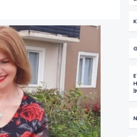
K
G
E
H
İ
K
N