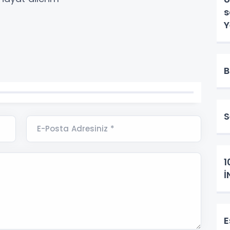
sön
Y
B
S
E-Posta Adresiniz *
1
İ
E