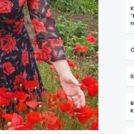
K
"
m
A
Ö
İ
B
K