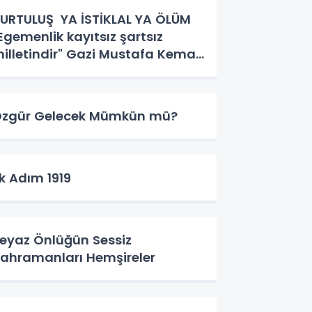
URTULUŞ YA İSTİKLAL YA ÖLÜM
Egemenlik kayıtsız şartsız
illetindir" Gazi Mustafa Kemal
tatürk.
zgür Gelecek Mümkün mü?
lk Adım 1919
eyaz Önlüğün Sessiz
ahramanları Hemşireler