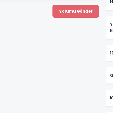
H
Y
1
G