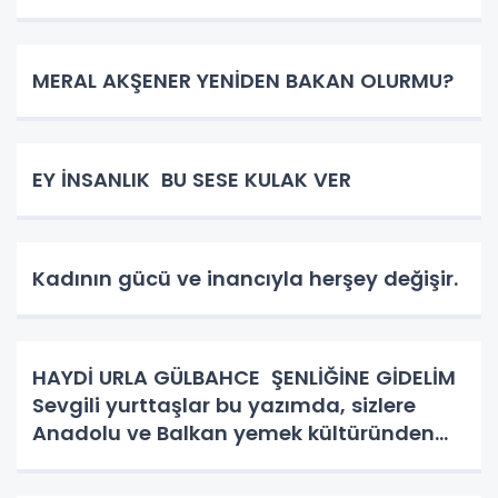
MERAL AKŞENER YENİDEN BAKAN OLURMU?
EY İNSANLIK BU SESE KULAK VER
Kadının gücü ve inancıyla herşey değişir.
HAYDİ URLA GÜLBAHCE ŞENLİĞİNE GİDELİM
Sevgili yurttaşlar bu yazımda, sizlere
Anadolu ve Balkan yemek kültüründen
bahsedeceğim. Kadın kutsaldır, kadın
bizim toplumun birleştirici gücüdür.