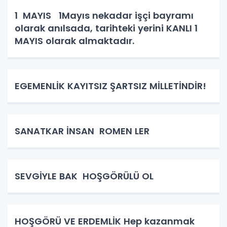
Hiçbirşeyi ziyan etmez hünerl
1 MAYIS 1Mayıs nekadar işçi bayramı
olarak anılsada, tarihteki yerini KANLI 1
MAYIS olarak almaktadır.
EGEMENLİK KAYITSIZ ŞARTSIZ MİLLETİNDİR!
SANATKAR İNSAN ROMEN LER
SEVGİYLE BAK HOŞGÖRÜLÜ OL
HOŞGÖRÜ VE ERDEMLİK Hep kazanmak