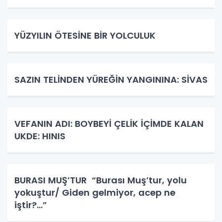
YÜZYILIN ÖTESİNE BİR YOLCULUK
SAZIN TELİNDEN YÜREĞİN YANGININA: SİVAS
VEFANIN ADI: BOYBEYİ ÇELİK İÇİMDE KALAN
UKDE: HINIS
BURASI MUŞ’TUR “Burası Muş’tur, yolu
yokuştur/ Giden gelmiyor, acep ne
iştir?...”