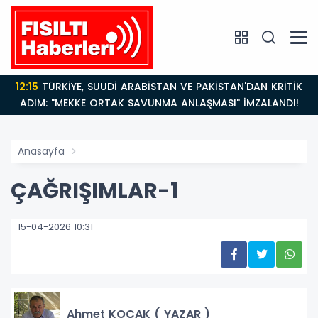
12:15
TÜRKİYE, SUUDİ ARABİSTAN VE PAKİSTAN'DAN KRİTİK
ADIM: "MEKKE ORTAK SAVUNMA ANLAŞMASI" İMZALANDI!
Anasayfa
ÇAĞRIŞIMLAR-1
15-04-2026 10:31
Ahmet KOÇAK ( YAZAR )