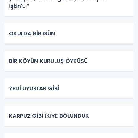
iştir?...”
OKULDA BİR GÜN
BİR KÖYÜN KURULUŞ ÖYKÜSÜ
YEDİ UYURLAR GİBİ
KARPUZ GİBİ İKİYE BÖLÜNDÜK