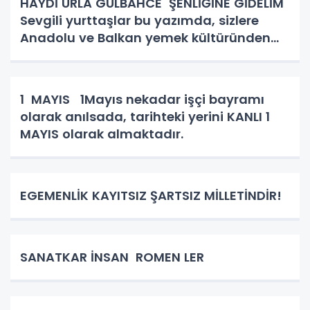
HAYDİ URLA GÜLBAHCE ŞENLİĞİNE GİDELİM
Sevgili yurttaşlar bu yazımda, sizlere
Anadolu ve Balkan yemek kültüründen
bahsedeceğim. Kadın kutsaldır, kadın
bizim toplumun birleştirici gücüdür.
Hiçbirşeyi ziyan etmez hünerl
1 MAYIS 1Mayıs nekadar işçi bayramı
olarak anılsada, tarihteki yerini KANLI 1
MAYIS olarak almaktadır.
EGEMENLİK KAYITSIZ ŞARTSIZ MİLLETİNDİR!
SANATKAR İNSAN ROMEN LER