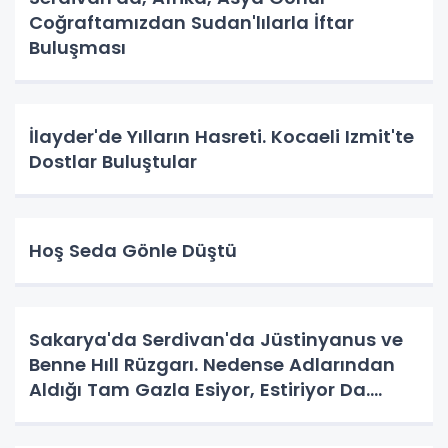
Coğraftamızdan Sudan'lılarla İftar
Buluşması
İlayder'de Yılların Hasreti. Kocaeli Izmit'te
Dostlar Buluştular
Hoş Seda Gönle Düştü
Sakarya'da Serdivan'da Jüstinyanus ve
Benne Hıll Rüzgarı. Nedense Adlarından
Aldığı Tam Gazla Esiyor, Estiriyor Da.
Nereye? Tarih Yazma Yerine Tarih
Yapılıyor Da. Neye Hizmet?