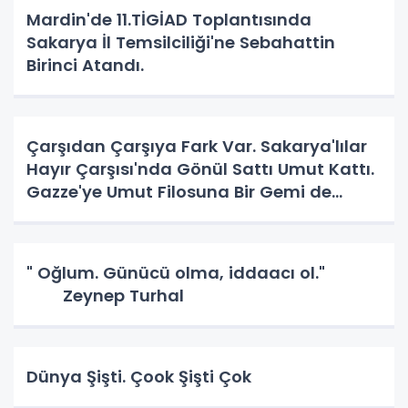
Mardin'de 11.TİGİAD Toplantısında
Sakarya İl Temsilciliği'ne Sebahattin
Birinci Atandı.
Çarşıdan Çarşıya Fark Var. Sakarya'lılar
Hayır Çarşısı'nda Gönül Sattı Umut Kattı.
Gazze'ye Umut Filosuna Bir Gemi de
Sakarya'lı. YAPAR MI? YAPAR.
" Oğlum. Günücü olma, iddaacı ol."
Zeynep Turhal
Dünya Şişti. Çook Şişti Çok