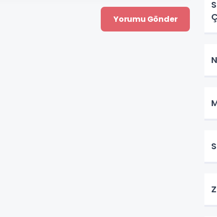
S
Ç
N
M
S
Z