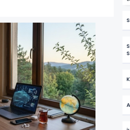
S
S
S
K
A