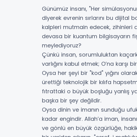
​Günümüz insanı, "Her simülasyonun il
diyerek evrenin sırlarını bu dijita
kalpleri mutmain edecek, zihinleri 
devasa bir kuantum bilgisayarın f
meylediyoruz?
​Çünkü insan, sorumluluktan kaçarke
varlığını kabul etmek; O’na karşı bir 
Oysa her şeyi bir "kod" yığını olarak
ürettiği teknolojik bir kılıfa hapse
fıtrattaki o büyük boşluğu yanlış
başka bir şey değildir.
​Oysa dinin ve imanın sunduğu ufuk
kadar engindir. Allah’a iman, insanı
ve gönlü en büyük özgürlüğe, hakik