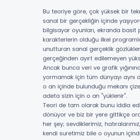
​Bu teoriye göre, çok yüksek bir tek
sanal bir gerçekliğin içinde yaşıyoru
bilgisayar oyunları, ekranda basit p
karakterlerin olduğu ilkel progra
unutturan sanal gerçeklik gözlükle
gerçeğinden ayırt edilemeyen yükse
Ancak bunca veri ve grafik yığını
yormamak için tüm dünyayı aynı an
o an içinde bulunduğu mekanı çizer. 
adeta sizin için o an "yüklenir".
​Teori de tam olarak bunu iddia ed
dönüyor ve biz bir yere gittikçe ora
her şey; sevdiklerimiz, hatıraları
kendi suretimiz bile o oyunun içind