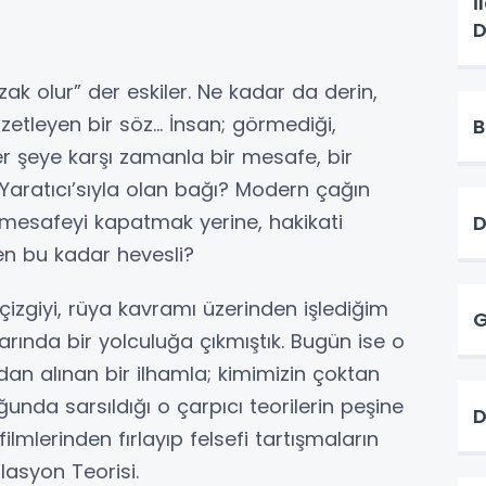
İ
D
ak olur” der eskiler. Ne kadar da derin,
etleyen bir söz... İnsan; görmediği,
B
r şeye karşı zamanla bir mesafe, bir
ın Yaratıcı’sıyla olan bağı? Modern çağın
bu mesafeyi kapatmak yerine, hakikati
D
 bu kadar hevesli?
çizgiyi, rüya kavramı üzerinden işlediğim
G
arında bir yolculuğa çıkmıştık. Bugün ise o
dan alınan bir ilhamla; kimimizin çoktan
uğunda sarsıldığı o çarpıcı teorilerin peşine
D
ilmlerinden fırlayıp felsefi tartışmaların
lasyon Teorisi.