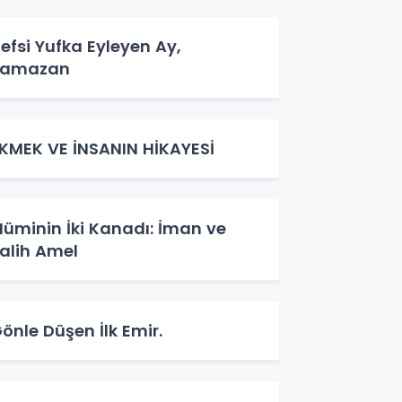
efsi Yufka Eyleyen Ay,
Ramazan
EKMEK VE İNSANIN HİKAYESİ
üminin İki Kanadı: İman ve
alih Amel
önle Düşen İlk Emir.