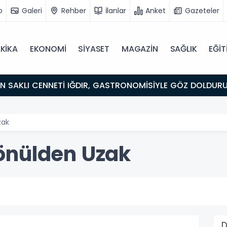
o
Galeri
Rehber
İlanlar
Anket
Gazeteler
KİKA
EKONOMİ
SİYASET
MAGAZİN
SAĞLIK
EĞİT
ULUŞMA NOKTASI
zak
önülden Uzak
D