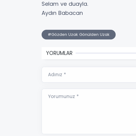
​Selam ve duayla.
​Aydın Babacan
#Gözden Uzak Gönülden Uzak
YORUMLAR
Adınız *
Yorumunuz *