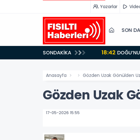
Yazarlar
Vide
SON DA
18:42
SONDAKİKA
DOĞU’NUN SAKLI CENNETİ IĞDIR, GASTRONOMİSİYLE GÖZ DOLDURUYOR: KAFKAS VE ANADOLU
KÜLTÜRÜNÜN B
Anasayfa
Gözden Uzak Gönülden U
Gözden Uzak G
17-05-2026 15:55