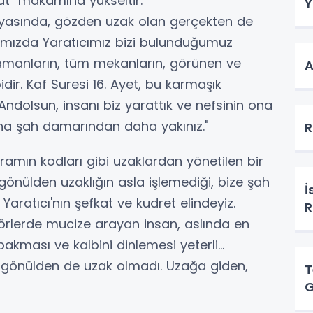
kat" makamına yükseltir.
Y
nyasında, gözden uzak olan gerçekten de
cımızda Yaratıcımız bizi bulunduğumuz
manların, tüm mekanların, görünen ve
​
r. Kaf Suresi 16. Ayet, bu karmaşık
"Andolsun, insanı biz yarattık ve nefsinin ona
z ona şah damarından daha yakınız."
R
ogramın kodları gibi uzaklardan yönetilen bir
gönülden uzaklığın asla işlemediği, bize şah
İ
ratıcı'nın şefkat ve kudret elindeyiz.
törlerde mucize arayan insan, aslında en
bakması ve kalbini dinlemesi yeterli...
 gönülden de uzak olmadı. Uzağa giden,
T
G