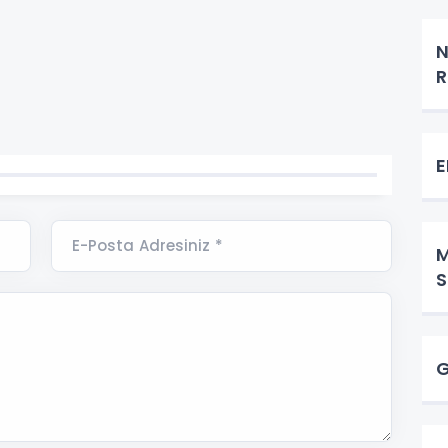
N
​
E-Posta Adresiniz *
M
S
G