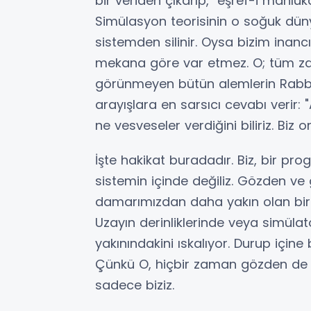
bir veriden çıkarıp, "eşref-i mahlu
​Simülasyon teorisinin o soğuk dü
sistemden silinir. Oysa bizim inan
mekana göre var etmez. O; tüm za
görünmeyen bütün alemlerin Rabbidi
arayışlara en sarsıcı cevabı verir: 
ne vesveseler verdiğini biliriz. Bi
​İşte hakikat buradadır. Biz, bir pr
sistemin içinde değiliz. Gözden ve 
damarımızdan daha yakın olan bir Ya
Uzayın derinliklerinde veya simüla
yakınındakini ıskalıyor. Durup içine 
​Çünkü O, hiçbir zaman gözden de
sadece biziz.