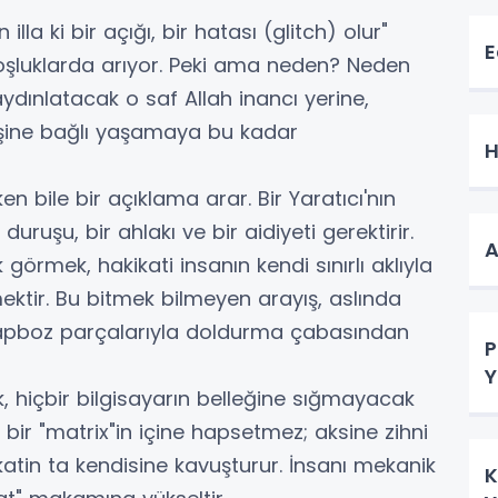
la ki bir açığı, bir hatası (glitch) olur"
E
l boşluklarda arıyor. Peki ama neden? Neden
aydınlatacak o saf Allah inancı yerine,
işine bağlı yaşamaya bu kadar
H
n bile bir açıklama arar. Bir Yaratıcı'nın
duruşu, bir ahlakı ve bir aidiyeti gerektirir.
​
 görmek, hakikati insanın kendi sınırlı aklıyla
tmektir. Bu bitmek bilmeyen arayış, aslında
 yapboz parçalarıyla doldurma çabasından
P
Y
, hiçbir bilgisayarın belleğine sığmayacak
 bir "matrix"in içine hapsetmez; aksine zihni
atin ta kendisine kavuşturur. İnsanı mekanik
K