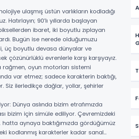
A
nolojiye ulaşmış üstün varlıkların kodladığı
z. Hatırlayın; 90’lı yıllarda başlayan
iksellerden ibaret, iki boyutlu zıplayan
H
mlardı. Bugün ise nerede olduğumuzu
G
ri, üç boyutlu devasa dünyalar ve
k çözünürlüklü evrenlerle karşı karşıyayız.
na rağmen, oyun motorları sistemi
T
da var etmez; sadece karakterin baktığı,
Siz ilerledikçe dağlar, yollar, şehirler
F
iyor: Dünya aslında bizim etrafımızda
sı bizim için simüle ediliyor. Çevremizdeki
mız, hatta aynaya baktığımızda gördüğümüz
S
eki kodlanmış karakterler kadar sanal...