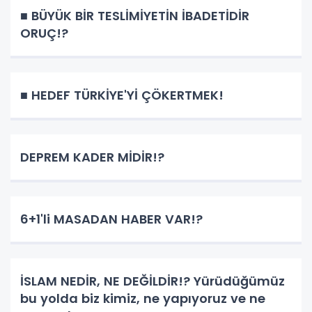
■ BÜYÜK BİR TESLİMİYETİN İBADETİDİR
ORUÇ!?
■ HEDEF TÜRKİYE'Yİ ÇÖKERTMEK!
DEPREM KADER MİDİR!?
6+1'li MASADAN HABER VAR!?
İSLAM NEDİR, NE DEĞİLDİR!? Yürüdüğümüz
bu yolda biz kimiz, ne yapıyoruz ve ne