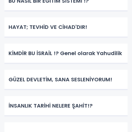
BU NASIL BİR EĞİTİM SİSTEMİ !?
HAYAT; TEVHİD VE CİHAD'DIR!
KİMDİR BU İSRAİL !? Genel olarak Yahudilik
GÜZEL DEVLETİM, SANA SESLENİYORUM!
İNSANLIK TARİHİ NELERE ŞAHİT!?