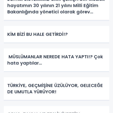
hayatımın 30 yılının 21 yılını Milli Eğitim
Bakanlığında yönetici olarak görev
yapan bir eğitimci olarak devletime
sesleniyorum! Ve diyorum ki: Eğitim
sistemimiz can çekişiyor!? Heba ol
KİM BİZİ BU HALE GETİRDİ!?
MÜSLÜMANLAR NEREDE HATA YAPTI!? Çok
hata yaptılar...
TÜRKİYE, GEÇMİŞİNE ÜZÜLÜYOR, GELECEĞE
DE UMUTLA YÜRÜYOR!