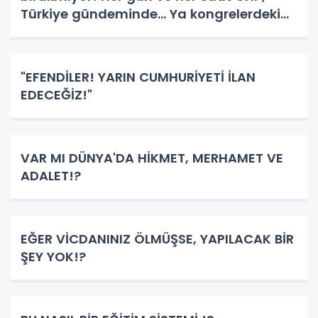
Türkiye gündeminde... Ya kongrelerdeki
kavga ve tartışmalarıyla... Ya skandal
sözleriyle... Ya da çok başlı yönetim
anlayışlarıyla...
"EFENDİLER! YARIN CUMHURİYETİ İLAN
EDECEĞİZ!"
VAR MI DÜNYA'DA HİKMET, MERHAMET VE
ADALET!?
EĞER VİCDANINIZ ÖLMÜŞSE, YAPILACAK BİR
ŞEY YOK!?