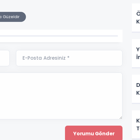
Ö
a Güzeldir
K
Y
İ
E-Posta Adresiniz *
D
K
K
T