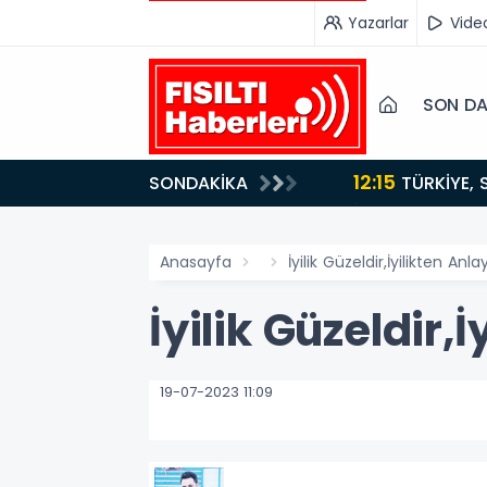
Yazarlar
Vide
SON DA
12:15
SONDAKİKA
ydı!
TÜRKİYE, SUUDİ ARABİSTAN VE PAKİSTAN'DAN KRİTİK ADIM: "MEKKE ORTAK SAVUNMA ANLAŞMASI"
İMZALANDI!
Anasayfa
İyilik Güzeldir,İyilikten An
İyilik Güzeldir
19-07-2023 11:09