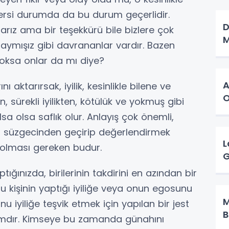
tersi durumda da bu durum geçerlidir.
D
parız ama bir teşekkürü bile bizlere çok
M
daymışız gibi davrananlar vardır. Bazen
oksa onlar da mı diye?
A
aktarırsak, iyilik, kesinlikle bilene ve
 sürekli iyilikten, kötülük ve yokmuş gibi
lsa olsa saflık olur. Anlayış çok önemli,
alp süzgecinden geçirip değerlendirmek
L
 olması gereken budur.
G
ptığınızda, birilerinin takdirini en azından bir
 kişinin yaptığı iyiliğe veya onun egosunu
M
nu iyiliğe teşvik etmek için yapılan bir jest
B
dımdır. Kimseye bu zamanda günahını