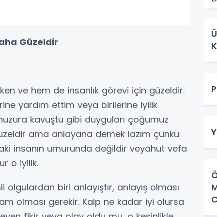
Ü
 Daha Güzeldir
K
P
en ve hem de insanlık görevi için güzeldir.
ine yardım ettim veya birilerine iyilik
i huzura kavuştu gibi duyguları çoğumuz
Y
k güzeldir ama anlayana demek lazım çünkü
rşıdaki insanın umurunda değildir veyahut vefa
 o iyilik.
Ö
gulardan biri anlayıştır, anlayış olması
C
am olması gerekir. Kalp ne kadar iyi olursa
yen fikir veya olay oldu mu, o kesinlikle