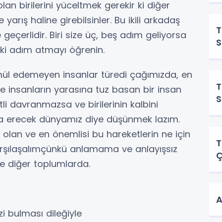
an birilerini yüceltmek gerekir ki diğer
e yarış haline girebilsinler. Bu ikili arkadaş
T
de geçerlidir. Biri size üç, beş adım geliyorsa
S
iki adım atmayı öğrenin.
l edemeyen insanlar türedi çağımızda, en
T
ve insanların yarasına tuz basan bir insan
S
etli davranmazsa ve birilerinin kalbini
a erecek dünyamız diye düşünmek lazım.
 olan ve en önemlisi bu hareketlerin ne için
T
karşılaşalımçünkü anlamama ve anlayışsız
Ç
 diğer toplumlarda.
A
i bulması dileğiyle