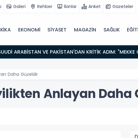
o
Galeri
Rehber
İlanlar
Anket
Gazeteler
KİKA
EKONOMİ
SİYASET
MAGAZİN
SAĞLIK
EĞİT
layan Daha Güzeldir
,İyilikten Anlayan Daha 
D