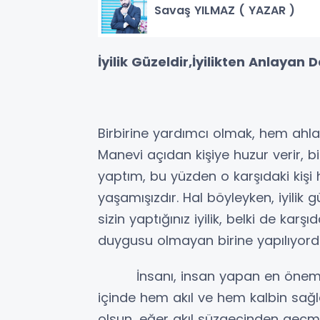
Savaş YILMAZ ( YAZAR )
İyilik Güzeldir,İyilikten Anlayan
Birbirine yardımcı olmak, hem ahlak
Manevi açıdan kişiye huzur verir, bir
yaptım, bu yüzden o karşıdaki kiş
yaşamışızdır. Hal böyleyken, iyili
sizin yaptığınız iyilik, belki de ka
duygusu olmayan birine yapılıyordur
İnsanı, insan yapan en önemli ol
içinde hem akıl ve hem kalbin sağl
olsun, eğer akıl süzgecinden geçme