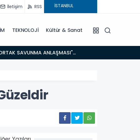
İletişim
RSS
İM
TEKNOLOJİ
Kültür & Sanat
14:21
BAKAN GÜRLEK’TEN TİGAD ÇALIŞTAYINDA Çarpıcı AÇIKLAMALAR: "Pazar Günü Yeni Bir Aydınlığa
Uyanacağız
Güzeldir
iğer Yazıları