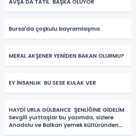
AVŞA DA TATİL BAŞKA OLUYOR
Bursa'da çoşkulu bayramlaşma
MERAL AKŞENER YENİDEN BAKAN OLURMU?
EY İNSANLIK BU SESE KULAK VER
HAYDİ URLA GÜLBAHCE ŞENLİĞİNE GİDELİM
Sevgili yurttaşlar bu yazımda, sizlere
Anadolu ve Balkan yemek kültüründen
bahsedeceğim. Kadın kutsaldır, kadın