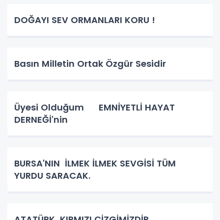
DOĞAYI SEV ORMANLARI KORU !
Basın Milletin Ortak Özgür Sesidir
Üyesi Olduğum EMNİYETLİ HAYAT
DERNEĞİ'nin
BURSA'NIN İLMEK İLMEK SEVGİSİ TÜM
YURDU SARACAK.
ATATÜRK KIRMIZI ÇİZGİMİZDİR