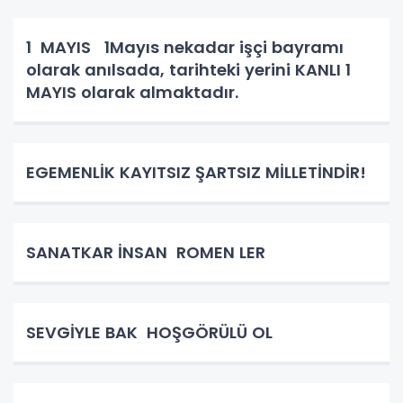
bizim toplumun birleştirici gücüdür.
Hiçbirşeyi ziyan etmez hünerl
1 MAYIS 1Mayıs nekadar işçi bayramı
olarak anılsada, tarihteki yerini KANLI 1
MAYIS olarak almaktadır.
EGEMENLİK KAYITSIZ ŞARTSIZ MİLLETİNDİR!
SANATKAR İNSAN ROMEN LER
SEVGİYLE BAK HOŞGÖRÜLÜ OL