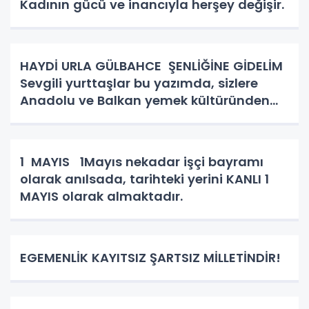
Kadının gücü ve inancıyla herşey değişir.
HAYDİ URLA GÜLBAHCE ŞENLİĞİNE GİDELİM
Sevgili yurttaşlar bu yazımda, sizlere
Anadolu ve Balkan yemek kültüründen
bahsedeceğim. Kadın kutsaldır, kadın
bizim toplumun birleştirici gücüdür.
Hiçbirşeyi ziyan etmez hünerl
1 MAYIS 1Mayıs nekadar işçi bayramı
olarak anılsada, tarihteki yerini KANLI 1
MAYIS olarak almaktadır.
EGEMENLİK KAYITSIZ ŞARTSIZ MİLLETİNDİR!