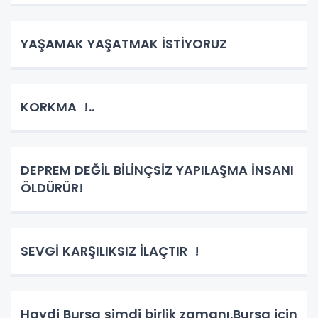
YAŞAMAK YAŞATMAK İSTİYORUZ
KORKMA !..
DEPREM DEĞİL BİLİNÇSİZ YAPILAŞMA İNSANI
ÖLDÜRÜR!
SEVGİ KARŞILIKSIZ İLAÇTIR !
Haydi Bursa şimdi birlik zamanı.Bursa için