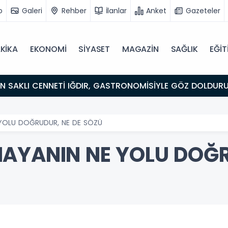
o
Galeri
Rehber
İlanlar
Anket
Gazeteler
KİKA
EKONOMİ
SİYASET
MAGAZİN
SAĞLIK
EĞİT
ULUŞMA NOKTASI
 YOLU DOĞRUDUR, NE DE SÖZÜ
AYANIN NE YOLU DOĞR