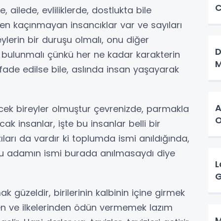
C
ilede, evliliklerde, dostlukta bile
en kaçınmayan insancıklar var ve sayıları
eylerin bir duruşu olmalı, onu diğer
D
 bulunmalı çünkü her ne kadar karakterin
M
fade edilse bile, aslında insan yaşayarak
A
k bireyler olmuştur çevrenizde, parmakla
ak insanlar, işte bu insanlar belli bir
ıları da vardır ki toplumda ismi anıldığında,
 bu adamın ismi burada anılmasaydı diye
L
G
zeldir, birilerinin kalbinin içine girmek
n ve ilkelerinden ödün vermemek lazım
M