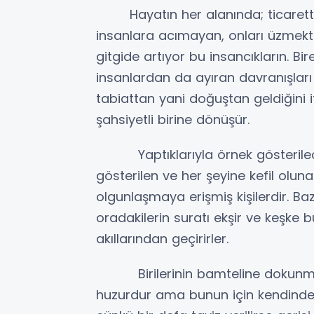
Hayatın her alanında; ticarette, a
insanlara acımayan, onları üzmekt
gitgide artıyor bu insancıkların. Bir
insanlardan da ayıran davranışları
tabiattan yani doğuştan geldiğini i
şahsiyetli birine dönüşür.
Yaptıklarıyla örnek gösterilece
gösterilen ve her şeyine kefil olunac
olgunlaşmaya erişmiş kişilerdir. Baz
oradakilerin suratı ekşir ve keşke
akıllarından geçirirler.
Birilerinin bamteline dokunmak gü
huzurdur ama bunun için kendinde