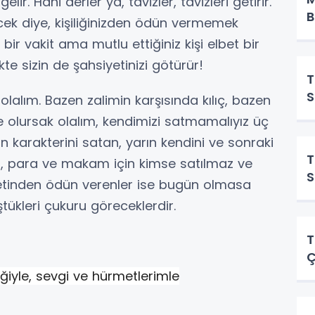
elir. Hani derler ya, tavizler, tavizleri getirir.
B
ecek diye, kişiliğinizden ödün vermemek
z bir vakit ama mutlu ettiğiniz kişi elbet bir
ikte sizin de şahsiyetinizi götürür!
T
S
olalım. Bazen zalimin karşısında kılıç, bazen
lursak olalım, kendimizi satmamalıyız üç
karakterini satan, yarın kendini ve sonraki
T
ırs, para ve makam için kimse satılmaz ve
S
iyetinden ödün verenler ise bugün olmasa
tükleri çukuru göreceklerdir.
T
Ç
ğiyle, sevgi ve hürmetlerimle