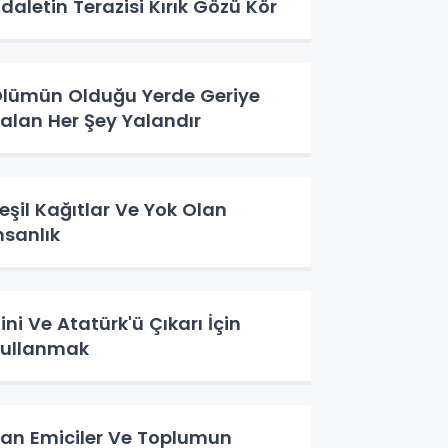
daletin Terazisi Kırık Gözü Kör
lümün Olduğu Yerde Geriye
alan Her Şey Yalandır
eşil Kağıtlar Ve Yok Olan
nsanlık
ini Ve Atatürk'ü Çıkarı İçin
ullanmak
an Emiciler Ve Toplumun