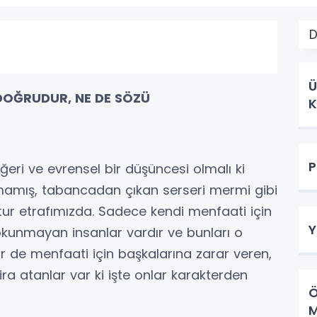
D
Ü
DOĞRUDUR, NE DE SÖZÜ
K
P
 değeri ve evrensel bir düşüncesi olmalı ki
mamış, tabancadan çıkan serseri mermi gibi
ur etrafımızda. Sadece kendi menfaati için
Y
kunmayan insanlar vardır ve bunları o
r de menfaati için başkalarına zarar veren,
ra atanlar var ki işte onlar karakterden
Ö