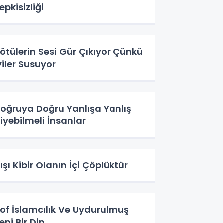
epkisizliği
ötülerin Sesi Gür Çıkıyor Çünkü
yiler Susuyor
oğruya Doğru Yanlışa Yanlış
iyebilmeli İnsanlar
ışı Kibir Olanın İçi Çöplüktür
of İslamcılık Ve Uydurulmuş
eni Bir Din