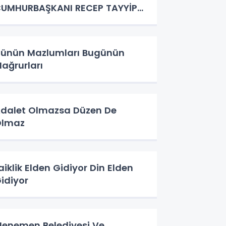
UMHURBAŞKANI RECEP TAYYİP
ERDOĞAN'A
ünün Mazlumları Bugünün
ağrurları
dalet Olmazsa Düzen De
Olmaz
aiklik Elden Gidiyor Din Elden
idiyor
enemen Belediyesi Ve