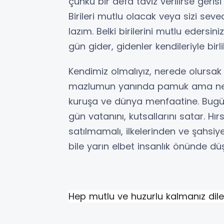
çünkü bir defa taviz verilirse gerisi g
Birileri mutlu olacak veya sizi sev
lazım. Belki birilerini mutlu edersini
gün gider, gidenler kendileriyle birl
Kendimiz olmalıyız, nerede olursak 
mazlumun yanında pamuk ama ne o
kuruşa ve dünya menfaatine. Bugün 
gün vatanını, kutsallarını satar. H
satılmamalı, ilkelerinden ve şahs
bile yarın elbet insanlık önünde düş
Hep mutlu ve huzurlu kalmanız dile