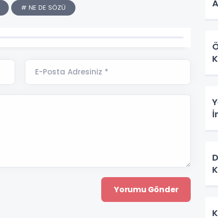
A
# NE DE SÖZÜ
Ö
K
E-Posta Adresiniz *
Y
İ
D
K
K