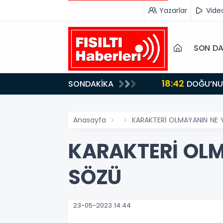
Yazarlar
Vide
SON DA
18:42
SONDAKİKA
DOĞU’NUN SAKLI CENNETİ IĞDIR, GASTRONOMİSİYLE GÖZ DOLDURUYOR: KAFKAS VE ANADOLU
KÜLTÜRÜNÜN B
Anasayfa
KARAKTERİ OLMAYANIN NE
KARAKTERİ OLM
SÖZÜ
23-05-2023 14:44