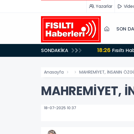
Yazarlar
Vide
SON DA
18:26
SONDAKİKA
Fısıltı Haberleri Iğdır Tanıtımları Devam Ediyor: Türkiye’nin Doğu Kapısı Iğdır’ın Saklı Cennetleri
Keşfedilmeyi Be
Anasayfa
MAHREMİYET, İNSANIN ÖZGÜ
MAHREMİYET, İ
18-07-2025 10:37