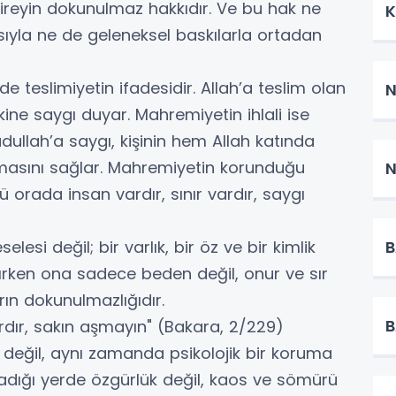
bireyin dokunulmaz hakkıdır. Ve bu hak ne
K
yla ne de geleneksel baskılarla ortadan
eslimiyetin ifadesidir. Allah’a teslim olan
N
nınkine saygı duyar. Mahremiyetin ihlali ise
dudullah’a saygı, kişinin hem Allah katında
masını sağlar. Mahremiyetin korunduğu
N
 orada insan vardır, sınır vardır, saygı
B
si değil; bir varlık, bir öz ve bir kimlik
tırken ona sadece beden değil, onur ve sır
ın dokunulmazlığıdır.
B
ırdır, sakın aşmayın" (Bakara, 2/229)
 değil, aynı zamanda psikolojik bir koruma
olmadığı yerde özgürlük değil, kaos ve sömürü