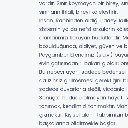
vardır. Sınır koymayan bir birey, s
sınırların ihlali, bireyi köleleştirir.
İnsan, Rabbinden aldığı iradeyi k
sistemin ya da nefsi arzuların kölesi
alanlarımızı koruyan hudutlardır. 
bozulduğunda, aidiyet, güven ve ben
Peygamber Efendimiz (s.a.v.) buyur
evin çatısından : bakan gibidir; onu
Bu nebevî uyarı, sadece bedensel d
da izinsiz girilmemesi gerektiğini bi
sadece duvarlarla değil, vicdanla in
Sonuçta hududu olmayan hayat, sah
tanımak, kendimizi tanımaktır. Ma
çıkmaktır. Kişisel alan, Rabbimizin 
başkalarına bildirmekle başlar.