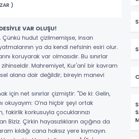
AZAR )
S
DESİYLE VAR OLUŞU!
ır. Çünkü hudut çizilmemişse, insan
atmalarının ya da kendi nefsinin esiri olur.
S
arını koruyarak var olmasıdır. Bu sınırlar
hinseldir. Mahremiyet, Kur'anî bir kavram
l alana dair değildir; bireyin manevi
C
için net sınırlar çizmiştir: "De ki: Gelin,
nı okuyayım: O’na hiçbir şeyi ortak
S
S
fakirlik korkusuyla çocuklarınızı
M
ran Biziz. Çirkin hayasızlıkların açığına da
haram kıldığı cana haksız yere kıymayın.