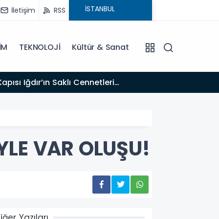
İletişim
RSS
İM
TEKNOLOJİ
Kültür & Sanat
17:47
Türk T
YLE VAR OLUŞU!
iğer Yazıları