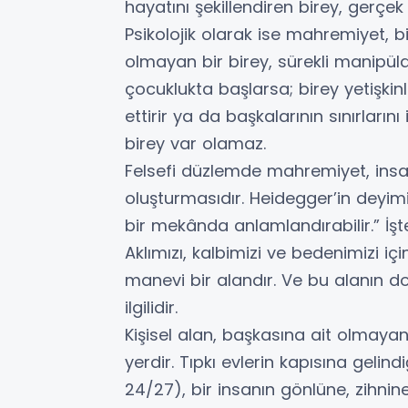
hayatını şekillendiren birey, gerçek
Psikolojik olarak ise mahremiyet, b
olmayan bir birey, sürekli manipüla
çocuklukta başlarsa; birey yetişkinli
ettirir ya da başkalarının sınırların
birey var olamaz.
Felsefi düzlemde mahremiyet, insanı
oluşturmasıdır. Heidegger’in deyimiy
bir mekânda anlamlandırabilir.” İş
Aklımızı, kalbimizi ve bedenimizi iç
manevi bir alandır. Ve bu alanın d
ilgilidir.
Kişisel alan, başkasına ait olmaya
yerdir. Tıpkı evlerin kapısına gelind
24/27), bir insanın gönlüne, zihni