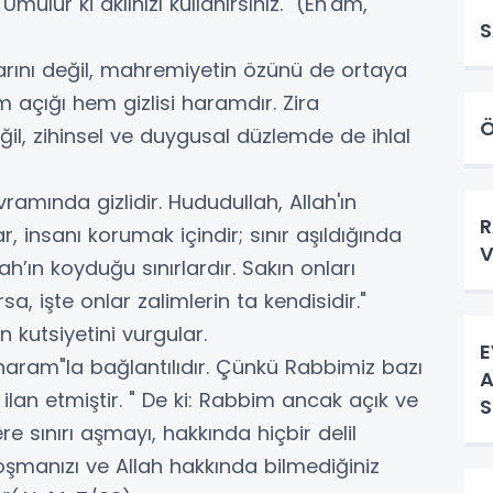
mulur ki aklınızı kullanırsınız." (En'am,
S
arını değil, mahremiyetin özünü de ortaya
m açığı hem gizlisi haramdır. Zira
Ö
, zihinsel ve duygusal düzlemde de ihlal
amında gizlidir. Hududullah, Allah'ın
R
r, insanı korumak içindir; sınır aşıldığında
V
lah’ın koyduğu sınırlardır. Sakın onları
sa, işte onlar zalimlerin ta kendisidir."
n kutsiyetini vurgular.
E
ram"la bağlantılıdır. Çünkü Rabbimiz bazı
A
 ilan etmiştir. " De ki: Rabbim ancak açık ve
S
ere sınırı aşmayı, hakkında hiçbir delil
koşmanızı ve Allah hakkında bilmediğiniz