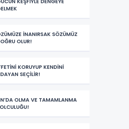
ÜCÜN KEŞFİYLE DENGEYE
GELMEK
ZÜMÜZE İNANIRSAK SÖZÜMÜZ
OĞRU OLUR!
FFETİNİ KORUYUP KENDİNİ
DAYAN SEÇİLİR!
N’DA OLMA VE TAMAMLANMA
OLCULUĞU!