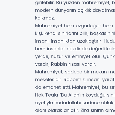
girilebilir. Bu yüzden mahremiyet, 
modern dünyanın açıklık dayatması
kalkmaz.
Mahremiyet hem özgürlüğün hem de t
kişi, kendi sınırlarını bilir, başkası
insanı, insanlıktan uzaklaştırır. Hu
hem insanlar nezdinde değerli kal
yerde, huzur ve emniyet olur. Çünkü
vardır, Rabbin rızası vardır.
Mahremiyet, sadece bir mekân mesele
meselesidir. Rabbimiz, insanı yara
da emanet etti. Mahremiyet, bu sırr
Hak Teala "Bu Allah’ın koyduğu sın
ayetiyle hududullahı sadece ahlaki
alanı olarak anlatır. Zira sınırın 