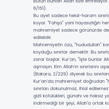
Bütün bunları Allah size emrediyor. U
6/151).
Bu ayet sadece helal-haram sınırl
koyar. "Fahşa" yani hayasızlığın he
mahremiyet sadece görünürde değil
edilebilir.
Mahremiyetin özü, "hududullah" kavr
koyduğu sınırlar demektir. Bu sınırla
zarar başlar. Kur’an, "İşte bunlar Al
aşmayın. Kim Allah’ın sınırlarını aşar
(Bakara, 2/229) diyerek bu sınırları
Kur’an’da mahremiyet doğrudan "ha
sınırları dokunulmaz, ihlal edilemez
gizli kötülükleri, günahı ve haksız y
indirmediği bir şeyi, Allah'a ortak 