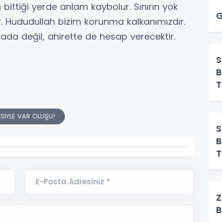
bittiği yerde anlam kaybolur. Sınırın yok
G
r. Hududullah bizim korunma kalkanımızdır.
ada değil, ahirette de hesap verecektir.
B
T
SİYLE VAR OLUŞU!
B
T
E-Posta Adresiniz *
Z
B