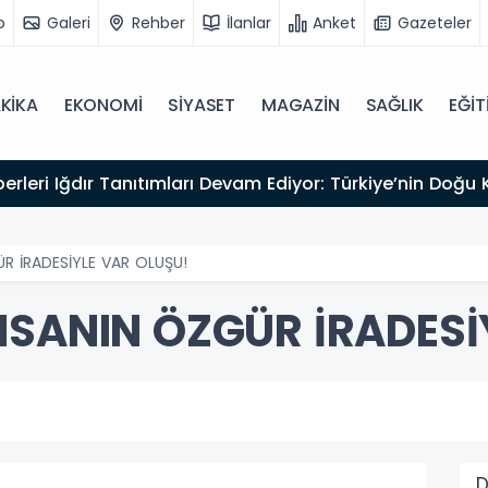
o
Galeri
Rehber
İlanlar
Anket
Gazeteler
KİKA
EKONOMİ
SİYASET
MAGAZİN
SAĞLIK
EĞİT
kliyor
R İRADESİYLE VAR OLUŞU!
NSANIN ÖZGÜR İRADESİ
D