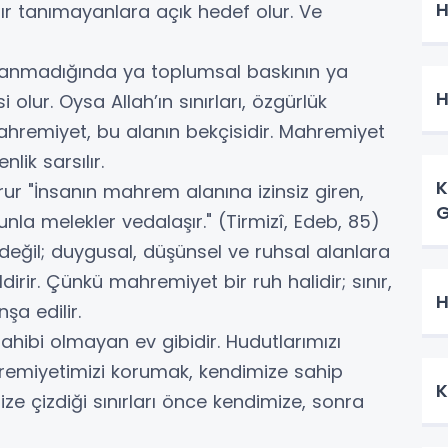
H
ınır tanımayanlara açık hedef olur. Ve
ullanmadığında ya toplumsal baskının ya
H
 olur. Oysa Allah’ın sınırları, özgürlük
Mahremiyet, bu alanın bekçisidir. Mahremiyet
lik sarsılır.
K
ur "İnsanın mahrem alanına izinsiz giren,
G
nla melekler vedalaşır." (Tirmizî, Edeb, 85)
eğil; duygusal, düşünsel ve ruhsal alanlara
ldirir. Çünkü mahremiyet bir ruh halidir; sınır,
H
şa edilir.
ibi olmayan ev gibidir. Hudutlarımızı
hremiyetimizi korumak, kendimize sahip
K
bize çizdiği sınırları önce kendimize, sonra