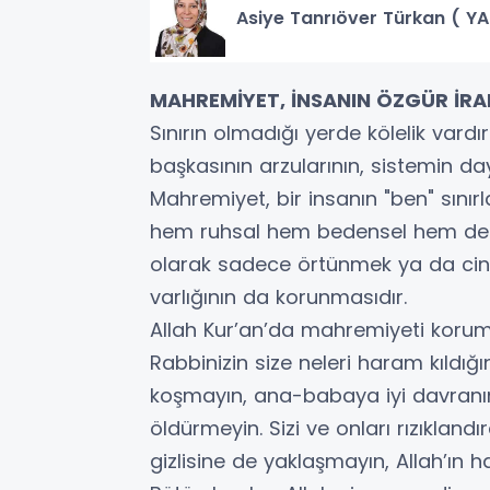
Asiye Tanrıöver Türkan ( Y
MAHREMİYET, İNSANIN ÖZGÜR İRA
Sınırın olmadığı yerde kölelik vard
başkasının arzularının, sistemin day
Mahremiyet, bir insanın "ben" sınırl
hem ruhsal hem bedensel hem de zi
olarak sadece örtünmek ya da cinse
varlığının da korunmasıdır.
Allah Kur’an’da mahremiyeti korumak 
Rabbinizin size neleri haram kıldığı
koşmayın, ana-babaya iyi davranın, 
öldürmeyin. Sizi ve onları rızıklandı
gizlisine de yaklaşmayın, Allah’ın 