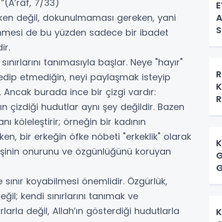
 ”(A’râf, 7/33)
E
A
en değil, dokunulmaması gereken, yani
S
nmesi de bu yüzden sadece bir ibadet
ir.
sınırlarını tanımasıyla başlar. Neye "hayır"
R
l edip etmediğin, neyi paylaşmak isteyip
K
 Ancak burada ince bir çizgi vardır:
R
ın çizdiği hudutlar aynı şey değildir. Bazen
ı köleleştirir; örneğin bir kadının
en, bir erkeğin öfke nöbeti "erkeklik" olarak
K
kişinin onurunu ve özgünlüğünü koruyan
G
 sınır koyabilmesi önemlidir. Özgürlük,
değil; kendi sınırlarını tanımak ve
larla değil, Allah’ın gösterdiği hudutlarla
K