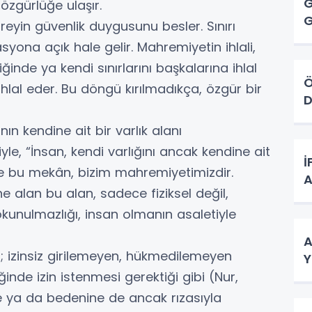
G
 özgürlüğe ulaşır.
ireyin güvenlik duygusunu besler. Sınırı
syona açık hale gelir. Mahremiyetin ihlali,
ğinde ya kendi sınırlarını başkalarına ihlal
Ö
ı ihlal eder. Bu döngü kırılmadıkça, özgür bir
D
n kendine ait bir varlık alanı
le, “İnsan, kendi varlığını ancak kendine ait
İ
te bu mekân, bizim mahremiyetimizdir.
A
ine alan bu alan, sadece fiziksel değil,
okunulmazlığı, insan olmanın asaletiyle
A
n; izinsiz girilemeyen, hükmedilemeyen
Y
iğinde izin istenmesi gerektiği gibi (Nur,
ne ya da bedenine de ancak rızasıyla