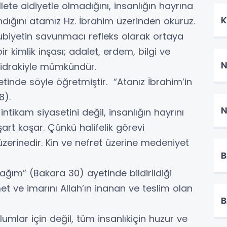
llete aidiyetle olmadığını, insanlığın hayrına
K
dığını atamız Hz. İbrahim üzerinden okuruz.
ubiyetin savunmacı refleks olarak ortaya
r kimlik inşası; adalet, erdem, bilgi ve
N
 idrakiyle mümkündür.
tinde söyle öğretmiştir. “Atanız İbrahim’in
78).
N
ir intikam siyasetini değil, insanlığın hayrını
art koşar. Çünkü halifelik görevi
erinedir. Kin ve nefret üzerine medeniyet
B
ağım” (Bakara 30) ayetinde bildirildiği
 ve imarını Allah’ın inanan ve teslim olan
B
lar için değil, tüm insanlıkiçin huzur ve