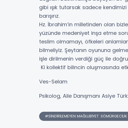
gibi ışık tutarsak sadece kendimizi
barışırız.
Hz. İbrahim’in milletinden olan biz
yüzünde medeniyet inşa etme sorum
teslim olmamayı, öfkeleri anlamla
bilmeliyiz. Şeytanın oyununa gelme
işle dirilmenin verdiği güç ile doğr
Ki kollektif bilincin oluşmasında etk
Ves-Selam
Psikolog, Aile Danışmanı Asiye Tür
#SİNDİRİLEMEYEN MAĞLUBİYET: SÖMÜRGECİLİ