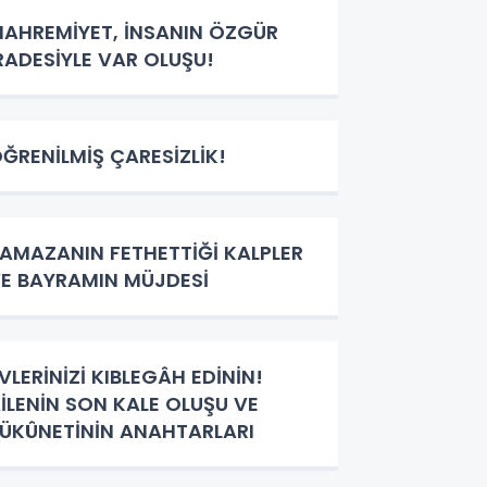
AHREMİYET, İNSANIN ÖZGÜR
RADESİYLE VAR OLUŞU!
ĞRENİLMİŞ ÇARESİZLİK!
AMAZANIN FETHETTİĞİ KALPLER
E BAYRAMIN MÜJDESİ
VLERİNİZİ KIBLEGÂH EDİNİN!
İLENİN SON KALE OLUŞU VE
ÜKÛNETİNİN ANAHTARLARI