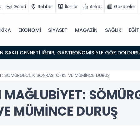
o
Galeri
Rehber
İlanlar
Anket
Gazeteler
KİKA
EKONOMİ
SİYASET
MAGAZİN
SAĞLIK
EĞİT
ULUŞMA NOKTASI
ET: SÖMÜRGECİLİK SONRASI ÖFKE VE MÜMİNCE DURUŞ
N MAĞLUBİYET: SÖMÜRG
VE MÜMİNCE DURUŞ