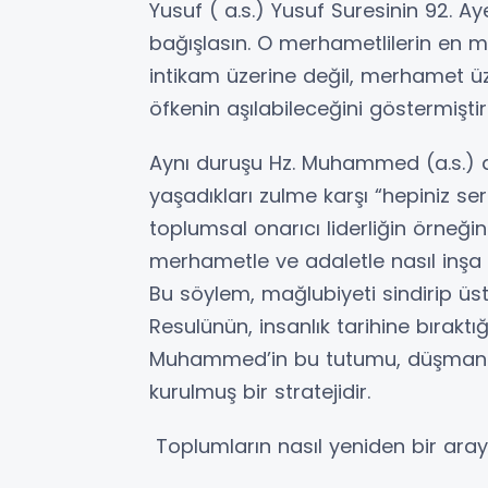
Yusuf ( a.s.) Yusuf Suresinin 92. Ay
bağışlasın. O merhametlilerin en m
intikam üzerine değil, merhamet üz
öfkenin aşılabileceğini göstermiştir
Aynı duruşu Hz. Muhammed (a.s.) da
yaşadıkları zulme karşı “hepiniz se
toplumsal onarıcı liderliğin örneğin
merhametle ve adaletle nasıl inşa 
Bu söylem, mağlubiyeti sindirip ü
Resulünün, insanlık tarihine bıraktığ
Muhammed’in bu tutumu, düşmanlık 
kurulmuş bir stratejidir.
Toplumların nasıl yeniden bir araya