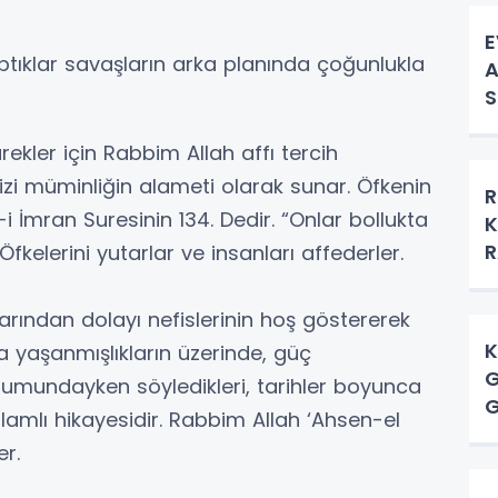
E
tıklar savaşların arka planında çoğunlukla
A
S
ekler için Rabbim Allah affı tercih
zi müminliğin alameti olarak sunar. Öfkenin
R
-i İmran Suresinin 134. Dedir. “Onlar bollukta
K
R
Öfkelerini yutarlar ve insanları affederler.
klarından dolayı nefislerinin hoş göstererek
K
yaşanmışlıkların üzerinde, güç
G
umundayken söyledikleri, tarihler boyunca
lamlı hikayesidir. Rabbim Allah ‘Ahsen-el
er.