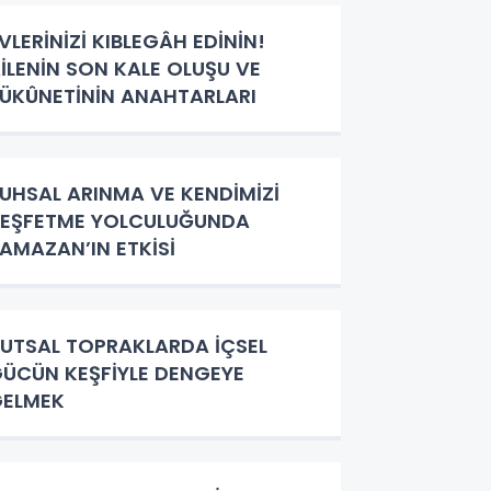
VLERİNİZİ KIBLEGÂH EDİNİN!
İLENİN SON KALE OLUŞU VE
ÜKÛNETİNİN ANAHTARLARI
UHSAL ARINMA VE KENDİMİZİ
EŞFETME YOLCULUĞUNDA
AMAZAN’IN ETKİSİ
UTSAL TOPRAKLARDA İÇSEL
ÜCÜN KEŞFİYLE DENGEYE
GELMEK