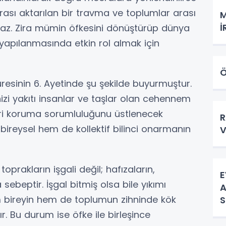
r arası aktarılan bir travma ve toplumlar arası
M
İ
kmaz. Zira mümin öfkesini dönüştürüp dünya
n yapılanmasında etkin rol almak için
Ö
resinin 6. Ayetinde şu şekilde buyurmuştur.
nizi yakıtı insanlar ve taşlar olan cehennem
eri koruma sorumluluğunu üstlenecek
R
bireysel hem de kollektif bilinci onarmanın
V
prakların işgali değil; hafızaların,
E
 sebeptir. İşgal bitmiş olsa bile yıkımı
A
m bireyin hem de toplumun zihninde kök
S
. Bu durum ise öfke ile birleşince