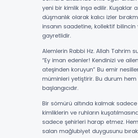
yeni bir kimlik inşa edilir. Kuşakla
düşmanlık olarak kalıcı izler bıra
insanın saadetine, kollektif bilinci
gayretlidir.
Alemlerin Rabbi Hz. Allah Tahrim su
“Ey iman edenler! Kendinizi ve aile
ateşinden koruyun” Bu emir nesill
müminleri yetiştirir. Bu durum hem 
başlangıcıdır.
Bir sömürü altında kalmak sadece to
kimliklerin ve ruhların kuşatılmasına
sadece şehirleri harap etmez. He
salan mağlubiyet duygusunu bırakır