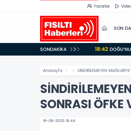
Yazarlar
Vide
SON DA
18:42
SONDAKİKA
DOĞU’NUN SAKLI CENNETİ IĞDIR, GASTRONOMİSİYLE GÖZ DOLDURUYOR: KAFKAS VE ANADOLU
KÜLTÜRÜNÜN B
Anasayfa
SİNDİRİLEMEYEN MAĞLUBİY
SİNDİRİLEMEYE
SONRASI ÖFKE 
16-08-2025 16:44