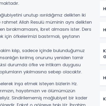
maktadır.
H
ubiyetini unutup ısırıldığımız delikten iki
ere rahmet Allah Resulü müminin aynı delikten
lden bırakmamasını, ibret almasını ister. Ders
H
k için öfkelerimizi bastırmalı, şeytanın
akim kılıp, sadece içinde bulunduğumuz
K
G
nsanlığın kırılmış onurunu yeniden tamir
. Aksi durumda öfke ve intikam duygusu
oplumların yıkılmasına sebep olacaktır.
H
elerek inşa etmek isteyen bizlerin Hz.
larımızın, hayatımızın ve ölümümüzün
liyiz. Sindirilememiş mağlubiyet bir kader
K
gölgedir. Fakat o gölgeye tıpkı Hz. İbrahim