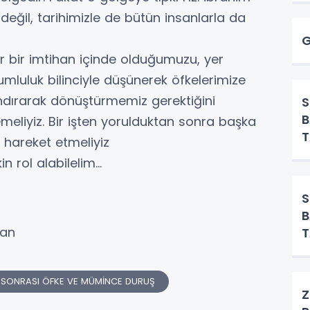
 değil, tarihimizle de bütün insanlarla da
G
ler bir imtihan içinde olduğumuzu, yer
luluk bilinciyle düşünerek öfkelerimize
ndırarak dönüştürmemiz gerektiğini
B
meliyiz. Bir işten yorulduktan sonra başka
T
u hareket etmeliyiz
in rol alabilelim…
B
kan
T
K SONRASI ÖFKE VE MÜMİNCE DURUŞ
Z