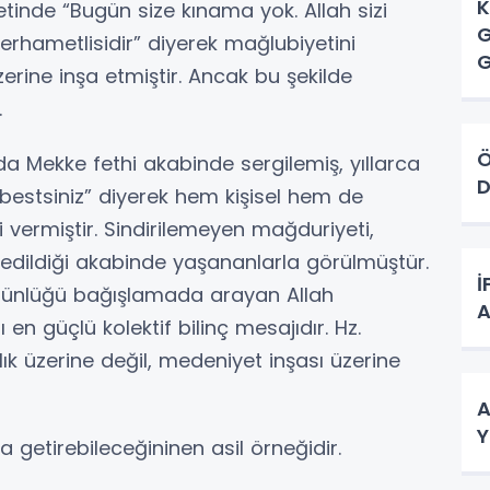
K
etinde “Bugün size kınama yok. Allah sizi
G
erhametlisidir” diyerek mağlubiyetini
erine inşa etmiştir. Ancak bu şekilde
.
Ö
 Mekke fethi akabinde sergilemiş, yıllarca
D
rbestsiniz” diyerek hem kişisel hem de
i vermiştir. Sindirilemeyen mağduriyeti,
edildiği akabinde yaşananlarla görülmüştür.
İ
stünlüğü bağışlamada arayan Allah
A
ı en güçlü kolektif bilinç mesajıdır. Hz.
üzerine değil, medeniyet inşası üzerine
A
Y
 getirebileceğininen asil örneğidir.