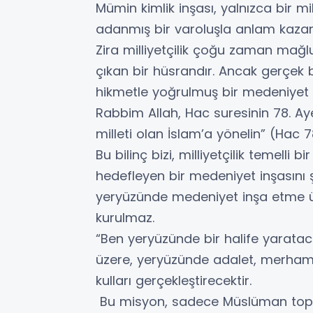
Mümin kimlik inşası, yalnızca bir mi
adanmış bir varoluşla anlam kazan
Zira milliyetçilik çoğu zaman mağl
çıkan bir hüsrandır. Ancak gerçek bi
hikmetle yoğrulmuş bir medeniyet
Rabbim Allah, Hac suresinin 78. Aye
milleti olan İslam’a yönelin” (Hac 
Bu bilinç bizi, milliyetçilik temelli b
hedefleyen bir medeniyet inşasını ş
yeryüzünde medeniyet inşa etme üz
kurulmaz.
“Ben yeryüzünde bir halife yaratac
üzere, yeryüzünde adalet, merhamet
kulları gerçekleştirecektir.
Bu misyon, sadece Müslüman toplum