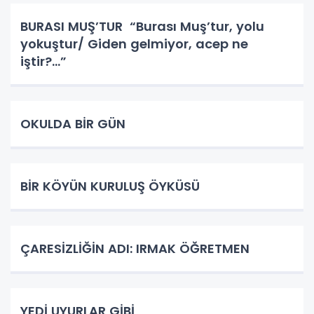
BURASI MUŞ’TUR “Burası Muş’tur, yolu
yokuştur/ Giden gelmiyor, acep ne
iştir?...”
OKULDA BİR GÜN
BİR KÖYÜN KURULUŞ ÖYKÜSÜ
ÇARESİZLİĞİN ADI: IRMAK ÖĞRETMEN
YEDİ UYURLAR GİBİ