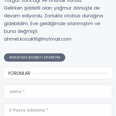
Yozgat sancağı ve onurluk sundu.
Gelirken şiddetli olan yağmur dönüşte de
devam ediyordu. Zorlukla otobüs durağına
gidebildim. Eve geldiğimde ıslanmıştım ve
buna değmişti.
ahmet.kocak16@hotmail.com
#MUSTAFA BOZBEY’İ ZİYARETİM
YORUMLAR
Adınız *
E-Posta Adresiniz *