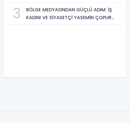
Saklı Cennetleri Keşfedilmeyi Bekliyor
3
BÖLGE MEDYASINDAN GÜÇLÜ ADIM: İŞ
KADINI VE SİYASETÇİ YASEMİN ÇOPUR
TAŞ, TÜMORSİAD KADIN KOLLARINDA!