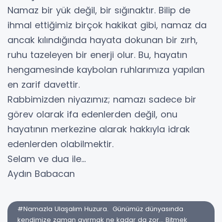
Namaz bir yük değil, bir sığınaktır. Bilip de
ihmal ettiğimiz birçok hakikat gibi, namaz da
ancak kılındığında hayata dokunan bir zırh,
ruhu tazeleyen bir enerji olur. Bu, hayatın
hengamesinde kaybolan ruhlarımıza yapılan
en zarif davettir.
​Rabbimizden niyazımız; namazı sadece bir
görev olarak ifa edenlerden değil, onu
hayatının merkezine alarak hakkıyla idrak
edenlerden olabilmektir.
​Selam ve dua ile…
​Aydın Babacan
#Namazla Ulaşalım Huzura. ​Günümüz dünyasında
kendimize zaman ayırmak ne kadar da zor... Bitmek