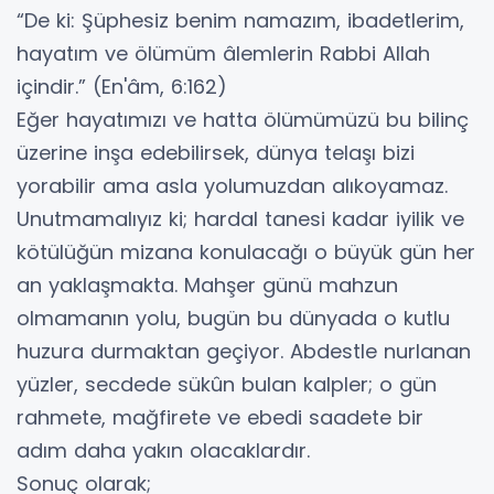
​“De ki: Şüphesiz benim namazım, ibadetlerim,
hayatım ve ölümüm âlemlerin Rabbi Allah
içindir.” (En'âm, 6:162)
​Eğer hayatımızı ve hatta ölümümüzü bu bilinç
üzerine inşa edebilirsek, dünya telaşı bizi
yorabilir ama asla yolumuzdan alıkoyamaz.
​Unutmamalıyız ki; hardal tanesi kadar iyilik ve
kötülüğün mizana konulacağı o büyük gün her
an yaklaşmakta. Mahşer günü mahzun
olmamanın yolu, bugün bu dünyada o kutlu
huzura durmaktan geçiyor. Abdestle nurlanan
yüzler, secdede sükûn bulan kalpler; o gün
rahmete, mağfirete ve ebedi saadete bir
adım daha yakın olacaklardır.
​Sonuç olarak;