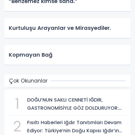
“Benzemez kimse sana.”
Kurtuluşu Arayanlar ve Mirasyediler.
Kopmayan Bağ
Çok Okunanlar
1
DOĞU’NUN SAKLI CENNETİ IĞDIR,
GASTRONOMİSİYLE GÖZ DOLDURUYOR:
KAFKAS VE ANADOLU KÜLTÜRÜNÜN
2
Fısıltı Haberleri Iğdır Tanıtımları Devam
BULUŞMA NOKTASI
Ediyor: Türkiye’nin Doğu Kapısı Iğdır’ın