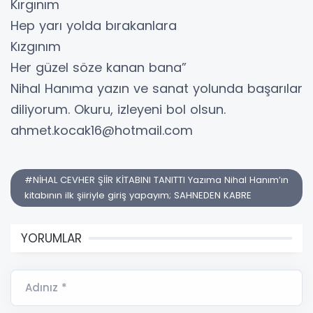
Kırgınım
Hep yarı yolda bırakanlara
Kızgınım
Her güzel söze kanan bana”
Nihal Hanıma yazın ve sanat yolunda başarılar
diliyorum. Okuru, izleyeni bol olsun.
ahmet.kocak16@hotmail.com
#NİHAL CEVHER ŞİİR KİTABINI TANITTI Yazıma Nihal Hanım’ın
kitabının ilk şiiriyle giriş yapayım; SAHNEDEN KABRE
YORUMLAR
Adınız *