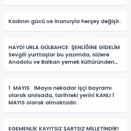
Kadının gücü ve inancıyla herşey değişir.
HAYDİ URLA GÜLBAHCE ŞENLİĞİNE GİDELİM
Sevgili yurttaşlar bu yazımda, sizlere
Anadolu ve Balkan yemek kültüründen
bahsedeceğim. Kadın kutsaldır, kadın
bizim toplumun birleştirici gücüdür.
Hiçbirşeyi ziyan etmez hünerl
1 MAYIS 1Mayıs nekadar işçi bayramı
olarak anılsada, tarihteki yerini KANLI 1
MAYIS olarak almaktadır.
EGEMENLİK KAYITSIZ ŞARTSIZ MİLLETİNDİR!