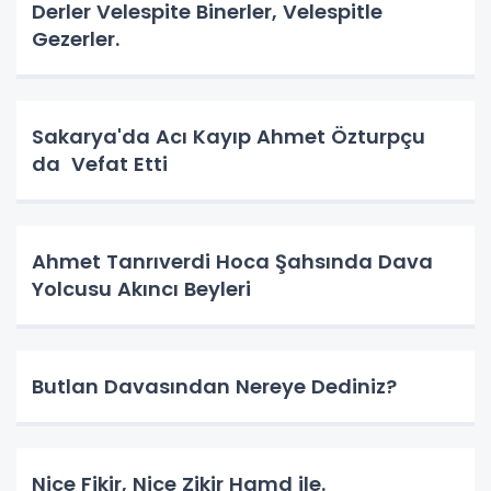
Derler Velespite Binerler, Velespitle
Gezerler.
Sakarya'da Acı Kayıp Ahmet Özturpçu
da Vefat Etti
Ahmet Tanrıverdi Hoca Şahsında Dava
Yolcusu Akıncı Beyleri
Butlan Davasından Nereye Dediniz?
Nice Fikir, Nice Zikir Hamd ile.