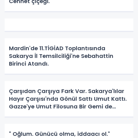
Cennet çiçeği.
Mardin'de 11.TİGİAD Toplantısında
Sakarya İl Temsilciliği'ne Sebahattin
Birinci Atandı.
Çarşıdan Çarşıya Fark Var. Sakarya'lılar
Hayır Çarşısı'nda Gönül Sattı Umut Kattı.
Gazze'ye Umut Filosuna Bir Gemi de
Sakarya'lı. YAPAR MI? YAPAR.
" Oğlum. Günücü olma, iddaacı ol."