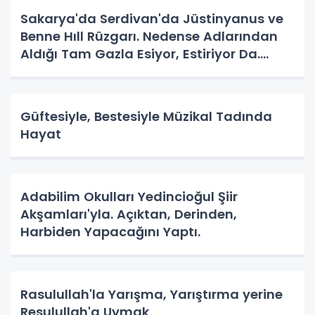
Sakarya'da Serdivan'da Jüstinyanus ve
Benne Hıll Rüzgarı. Nedense Adlarından
Aldığı Tam Gazla Esiyor, Estiriyor Da.
Nereye? Tarih Yazma Yerine Tarih
Yapılıyor Da. Neye Hizmet?
Güftesiyle, Bestesiyle Müzikal Tadında
Hayat
Adabilim Okulları Yedincioğul Şiir
Akşamları'yla. Açıktan, Derinden,
Harbiden Yapacağını Yaptı.
Rasulullah'la Yarışma, Yarıştırma yerine
Resulullah'a Uymak