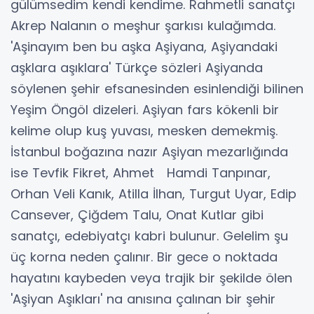
gülümsedim kendi kendime. Rahmetli sanatçı
Akrep Nalanın o meşhur şarkısı kulağımda.
'Aşinayım ben bu aşka Aşiyana, Aşiyandaki
aşklara aşıklara' Türkçe sözleri Aşiyanda
söylenen şehir efsanesinden esinlendiği bilinen
Yeşim Öngöl dizeleri. Aşiyan fars kökenli bir
kelime olup kuş yuvası, mesken demekmiş.
İstanbul boğazına nazır Aşiyan mezarlığında
ise Tevfik Fikret, Ahmet Hamdi Tanpınar,
Orhan Veli Kanık, Atilla İlhan, Turgut Uyar, Edip
Cansever, Çiğdem Talu, Onat Kutlar gibi
sanatçı, edebiyatçı kabri bulunur. Gelelim şu
üç korna neden çalınır. Bir gece o noktada
hayatını kaybeden veya trajik bir şekilde ölen
'Aşiyan Aşıkları' na anısına çalınan bir şehir