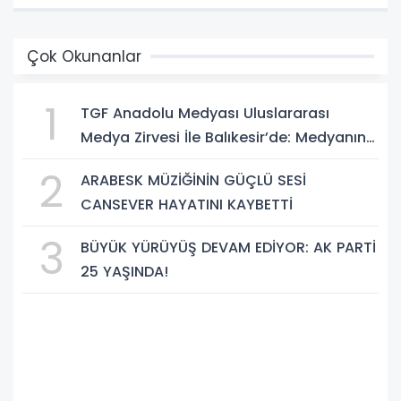
Çok Okunanlar
1
TGF Anadolu Medyası Uluslararası
Medya Zirvesi İle Balıkesir’de: Medyanın
Kalbi 3 Gün Boyunca Balıkesir'de Atacak
2
ARABESK MÜZİĞİNİN GÜÇLÜ SESİ
CANSEVER HAYATINI KAYBETTİ
3
BÜYÜK YÜRÜYÜŞ DEVAM EDİYOR: AK PARTİ
25 YAŞINDA!