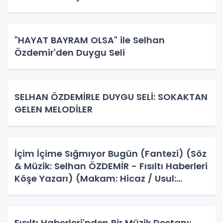
"HAYAT BAYRAM OLSA" ile Selhan
Özdemir'den Duygu Seli
SELHAN ÖZDEMİRLE DUYGU SELİ: SOKAKTAN
GELEN MELODİLER
İçim İçime Sığmıyor Bugün (Fantezi) (Söz
& Müzik: Selhan ÖZDEMİR - Fısıltı Haberleri
Köşe Yazarı) (Makam: Hicaz / Usul:
Aksak)
Fısıltı Haberleri'nden Bir Müzik Destanı: