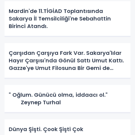
Mardin'de 11.TİGİAD Toplantısında
Sakarya İl Temsilciliği'ne Sebahattin
Birinci Atandı.
Çarşıdan Çarşıya Fark Var. Sakarya'lılar
Hayır Çarşısı'nda Gönül Sattı Umut Kattı.
Gazze'ye Umut Filosuna Bir Gemi de
Sakarya'lı. YAPAR MI? YAPAR.
" Oğlum. Günücü olma, iddaacı ol."
Zeynep Turhal
Dünya Şişti. Çook Şişti Çok