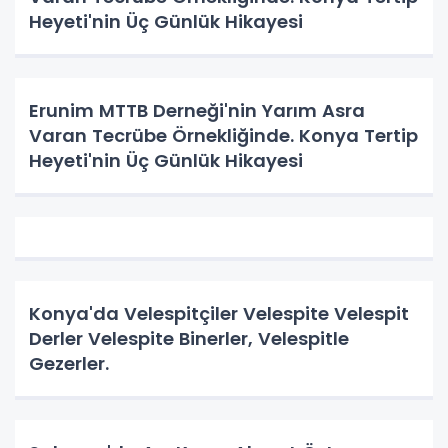
Heyeti'nin Üç Günlük Hikayesi
Erunim MTTB Derneği'nin Yarım Asra
Varan Tecrübe Örnekliğinde. Konya Tertip
Heyeti'nin Üç Günlük Hikayesi
Konya'da Velespitçiler Velespite Velespit
Derler Velespite Binerler, Velespitle
Gezerler.