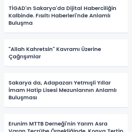
TİGAD'ın Sakarya'da Dijital Haberciliğin
Kalbinde. Fısıltı Haberleri'nde Anlamlı
Buluşma
"Allah Kahretsin" Kavramı Üzerine
Çağrışımlar
Sakarya da, Adapazarı Yetmışli Yıllar
İmam Hatip Lisesi Mezunlarının Anlamlı
Buluşması
Erunim MTTB Derneği'nin Yarım Asra
Varan Tecrübe Örnekliğinde. Konya Tertip