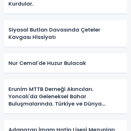
Kurdular.
Siyasal Butlan Davasında Çeteler
Kavgası Hissiyatı
Nur Cemal'de Huzur Bulacak
Erunim MTTB Derneği Akıncıları.
Yoncalı'da Geleneksel Bahar
Buluşmalarında. Türkiye ve Dünya
Gündemini Masaya Yatırdılar.
Adapazarı İmam Hatip Lisesi Mezunları