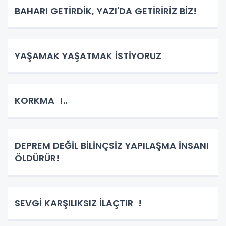
BAHARI GETİRDİK, YAZI'DA GETİRİRİZ BİZ!
YAŞAMAK YAŞATMAK İSTİYORUZ
KORKMA !..
DEPREM DEĞİL BİLİNÇSİZ YAPILAŞMA İNSANI
ÖLDÜRÜR!
SEVGİ KARŞILIKSIZ İLAÇTIR !