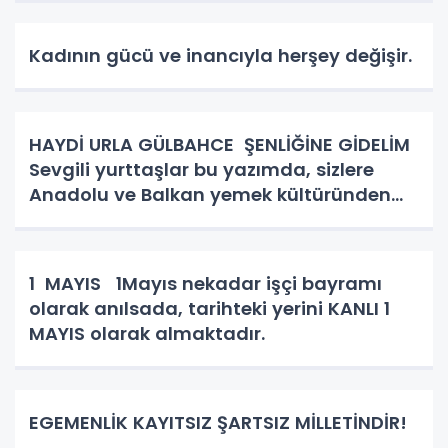
Kadının gücü ve inancıyla herşey değişir.
HAYDİ URLA GÜLBAHCE ŞENLİĞİNE GİDELİM
Sevgili yurttaşlar bu yazımda, sizlere
Anadolu ve Balkan yemek kültüründen
bahsedeceğim. Kadın kutsaldır, kadın
bizim toplumun birleştirici gücüdür.
Hiçbirşeyi ziyan etmez hünerl
1 MAYIS 1Mayıs nekadar işçi bayramı
olarak anılsada, tarihteki yerini KANLI 1
MAYIS olarak almaktadır.
EGEMENLİK KAYITSIZ ŞARTSIZ MİLLETİNDİR!