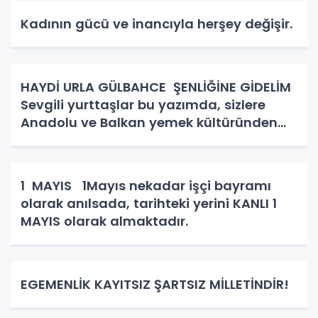
Kadının gücü ve inancıyla herşey değişir.
HAYDİ URLA GÜLBAHCE ŞENLİĞİNE GİDELİM
Sevgili yurttaşlar bu yazımda, sizlere
Anadolu ve Balkan yemek kültüründen
bahsedeceğim. Kadın kutsaldır, kadın
bizim toplumun birleştirici gücüdür.
Hiçbirşeyi ziyan etmez hünerl
1 MAYIS 1Mayıs nekadar işçi bayramı
olarak anılsada, tarihteki yerini KANLI 1
MAYIS olarak almaktadır.
EGEMENLİK KAYITSIZ ŞARTSIZ MİLLETİNDİR!