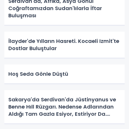
Serdivan'da, Afrika, Asya Gönül
Coğraftamızdan Sudan'lılarla İftar
Buluşması
İlayder'de Yılların Hasreti. Kocaeli Izmit'te
Dostlar Buluştular
Hoş Seda Gönle Düştü
Sakarya'da Serdivan'da Jüstinyanus ve
Benne Hıll Rüzgarı. Nedense Adlarından
Aldığı Tam Gazla Esiyor, Estiriyor Da.
Nereye? Tarih Yazma Yerine Tarih
Yapılıyor Da. Neye Hizmet?