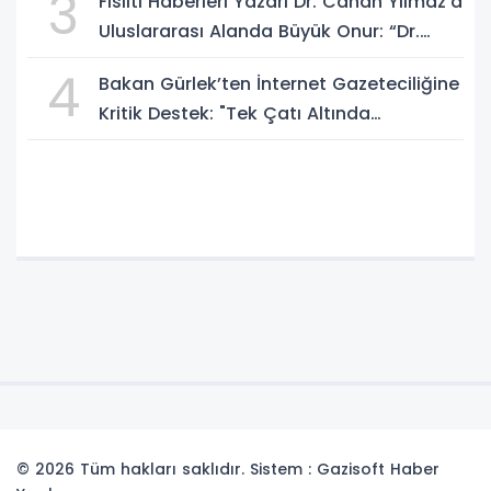
3
Fısıltı Haberleri Yazarı Dr. Canan Yılmaz’a
Uluslararası Alanda Büyük Onur: “Dr.
A.P.J. Abdul Kalam İlham Ödülü 2026”
4
Bakan Gürlek’ten İnternet Gazeteciliğine
Kritik Destek: "Tek Çatı Altında
Toplanmalıyız, Yasal Düzenlemeye
Hazırız"
© 2026 Tüm hakları saklıdır. Sistem : Gazisoft
Haber