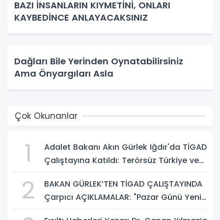
BAZI İNSANLARIN KIYMETİNİ, ONLARI
KAYBEDİNCE ANLAYACAKSINIZ
Dağları Bile Yerinden Oynatabilirsiniz
Ama Önyargıları Asla
Çok Okunanlar
1
Adalet Bakanı Akın Gürlek Iğdır'da TİGAD
Çalıştayına Katıldı: Terörsüz Türkiye ve
Sosyal Medya Düzenlemesi Mesajı
2
BAKAN GÜRLEK’TEN TİGAD ÇALIŞTAYINDA
Çarpıcı AÇIKLAMALAR: "Pazar Günü Yeni
Bir Aydınlığa Uyanacağız"