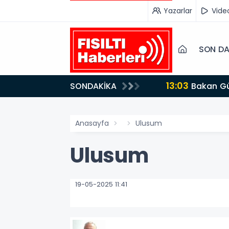
Yazarlar
Vide
SON DA
13:03
SONDAKİKA
Bakan Gürlek’ten İnternet Gazeteciliğine Kritik Destek: "Tek Çatı Altında Toplanmalıyız, Yasal
Düzenlemeye Ha
Anasayfa
Ulusum
Ulusum
19-05-2025 11:41