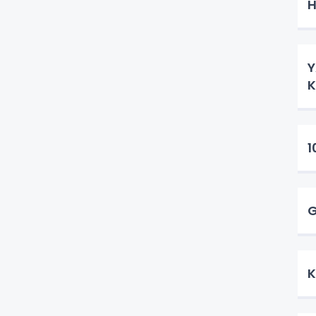
H
Y
1
G