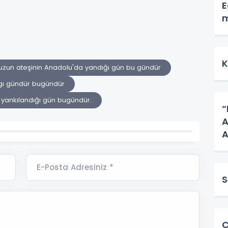
E
m
K
zun ateşinin Anadolu'da yandığı gün bu gündür
ıgı gündür bugündür
yankılandığı gün bugündür.
“
A
A
E-Posta Adresiniz *
S
C