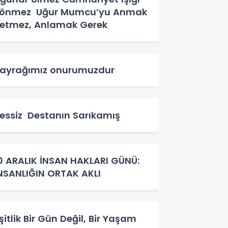
mez Uğur Mumcu’yu Anmak
etmez, Anlamak Gerek
ayrağımız onurumuzdur
essiz Destanın Sarıkamış
0 ARALIK İNSAN HAKLARI GÜNÜ:
NSANLIĞIN ORTAK AKLI
şitlik Bir Gün Değil, Bir Yaşam