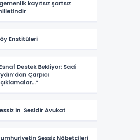
gemenlik kayıtsız şartsız
illetindir
öy Enstitüleri
Esnaf Destek Bekliyor: Sadi
ydın’dan Çarpıcı
çıklamalar…”
essiz in Sesidir Avukat
umhuriyetin Sessiz Nöbetçileri