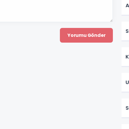
A
S
U
S