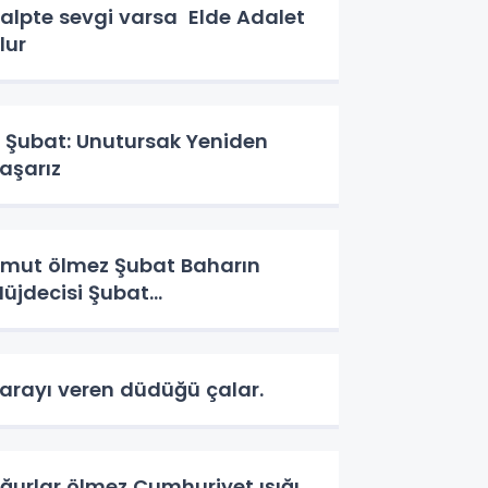
alpte sevgi varsa Elde Adalet
lur
 Şubat: Unutursak Yeniden
aşarız
ut ölmez Şubat Baharın
üjdecisi Şubat…
arayı veren düdüğü çalar.
ğurlar ölmez Cumhuriyet ışığı