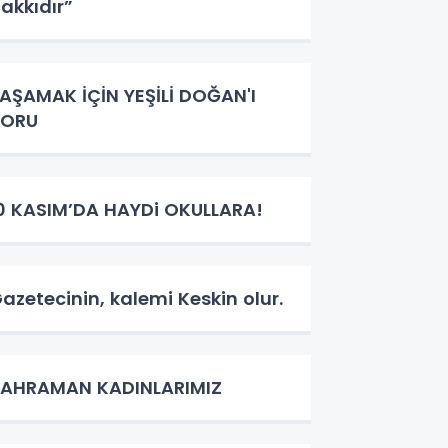
akkıdır”
AŞAMAK İÇİN YEŞİLİ DOĞAN'I
KORU
0 KASIM’DA HAYDi OKULLARA!
azetecinin, kalemi Keskin olur.
KAHRAMAN KADINLARIMIZ