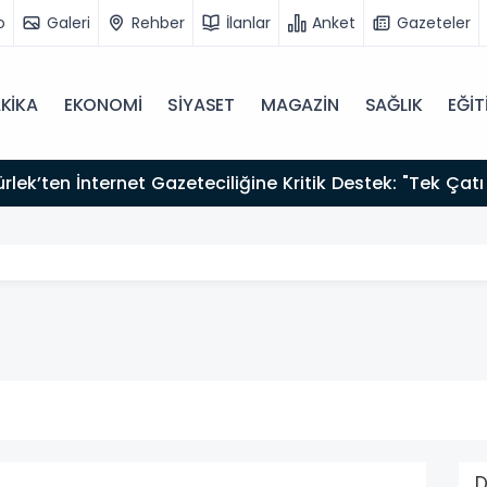
o
Galeri
Rehber
İlanlar
Anket
Gazeteler
KİKA
EKONOMİ
SİYASET
MAGAZİN
SAĞLIK
EĞİT
zırız"
D