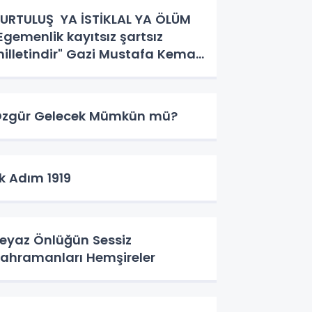
URTULUŞ YA İSTİKLAL YA ÖLÜM
Egemenlik kayıtsız şartsız
illetindir" Gazi Mustafa Kemal
tatürk.
zgür Gelecek Mümkün mü?
lk Adım 1919
eyaz Önlüğün Sessiz
ahramanları Hemşireler