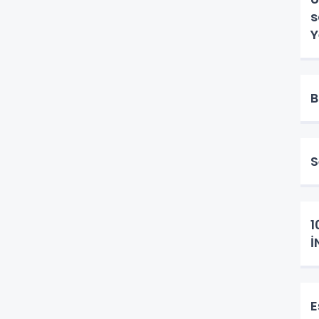
sön
Y
B
S
1
İ
E