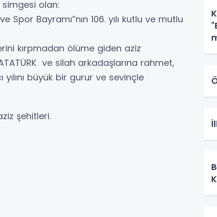
 simgesi olan:
K
e Spor Bayramı”nın 106. yılı kutlu ve mutlu
"
m
lerini kırpmadan ölüme giden aziz
A
 ATATÜRK ve silah arkadaşlarına rahmet,
 yılını büyük bir gurur ve sevinçle
Ö
iz şehitleri.
İ
B
K