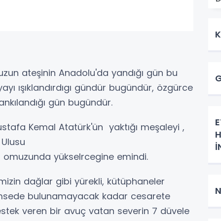
K
uzun ateşinin Anadolu'da yandığı gün bu
G
ayı ışıklandırdıgı gündür bugündür, özgürce
ankılandığı gün bugündür.
E
ustafa Kemal Atatürk'ün yaktığı meşaleyi ,
H
i Ulusu
İ
ın omuzunda yükselrcegine emindi.
K
izin dağlar gibi yürekli, kütüphaneler
N
r kimsede bulunamayacak kadar cesarete
stek veren bir avuç vatan severin 7 düvele