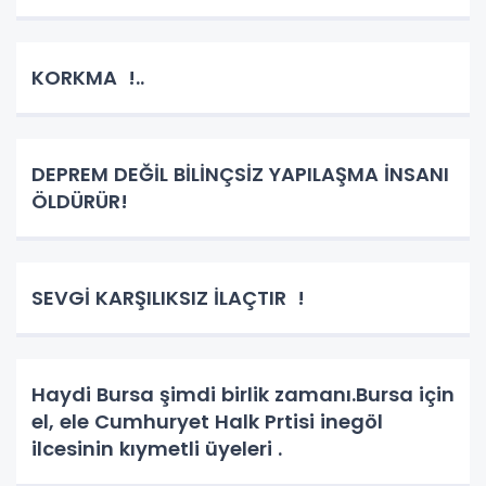
KORKMA !..
DEPREM DEĞİL BİLİNÇSİZ YAPILAŞMA İNSANI
ÖLDÜRÜR!
SEVGİ KARŞILIKSIZ İLAÇTIR !
Haydi Bursa şimdi birlik zamanı.Bursa için
el, ele Cumhuryet Halk Prtisi inegöl
ilcesinin kıymetli üyeleri .