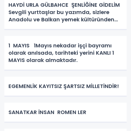
HAYDİ URLA GÜLBAHCE ŞENLİĞİNE GİDELİM
Sevgili yurttaşlar bu yazımda, sizlere
Anadolu ve Balkan yemek kültüründen
bahsedeceğim. Kadın kutsaldır, kadın
bizim toplumun birleştirici gücüdür.
Hiçbirşeyi ziyan etmez hünerl
1 MAYIS 1Mayıs nekadar işçi bayramı
olarak anılsada, tarihteki yerini KANLI 1
MAYIS olarak almaktadır.
EGEMENLİK KAYITSIZ ŞARTSIZ MİLLETİNDİR!
SANATKAR İNSAN ROMEN LER