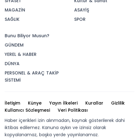
SİYASET
Kültür & Sanat
MAGAZİN
ASAYİŞ
SAĞLIK
SPOR
Bunu Biliyor Musun?
GÜNDEM
YEREL & HABER
DÜNYA
PERSONEL & ARAÇ TAKİP
SİSTEMİ
İletişim
Künye
Yayın İlkeleri
Kurallar
Gizlilik
Kullanıcı Sözleşmesi
Veri Politikası
Haber içerikleri izin alınmadan, kaynak gösterilerek dahi
iktibas edilemez. Kanuna aykırı ve izinsiz olarak
kopyalanamaz, başka yerde yayınlanamaz.