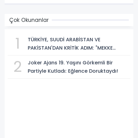
Zamanı!"
Çok Okunanlar
1
TÜRKİYE, SUUDİ ARABİSTAN VE
PAKİSTAN'DAN KRİTİK ADIM: "MEKKE
ORTAK SAVUNMA ANLAŞMASI" İMZALANDI!
2
Joker Ajans 19. Yaşını Görkemli Bir
Partiyle Kutladı: Eğlence Doruktaydı!