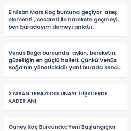
9 Nisan Mars Koç burcuna geçiyor ateş
elementi , cesareti ile harekete geçmeyi,
ben buradayım demeyi anlatır.
Venüs Boğa burcunda aşkın, bereketin,
güzelliğin en güçlü halleri. Çünkü Venüs
Boğa’nın yöneticisidir yani burada kendi
evindedir ve tüm potansiyelini en zarif
şekilde ortaya koyar.
2 NİSAN TERAZİ DOLUNAYI: İLİŞKİLERDE
KADER ANI
Güneş Koç Burcunda: Yeni Başlangıçlar