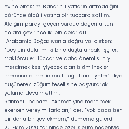
evine bıraktım. Baharın fiyatların artmadığını
görünce öldü fiyatına bir tüccara sattım.
Aldığım parayı geçen sürede değeri artan
dolara çevirince iki bin dolar etti.
Arabamla Boğazlıyan’a doğru yol alırken;
“beş bin dolarım iki bine düştü ancak; işçiler,
traktörcüler, tüccar ve daha önemlisi o yıl
mercimek kesi yiyecek olan bizim inekleri
memnun etmenin mutluluğu bana yeter” diye
düşünerek, züğürt tesellisine başvurarak
yoluma devam ettim.
Rahmetli babam: “Ahmet yine mercimek
ekersen vereyim tarlaları,” der, “yok baba ben
bir daha bir şey ekmem,” dememe gülerdi.
20 Ekim 2020 tarihinde özel işlerim nedeniyle