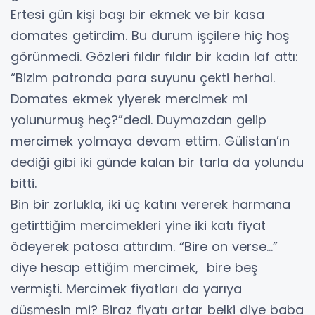
Ertesi gün kişi başı bir ekmek ve bir kasa
domates getirdim. Bu durum işçilere hiç hoş
görünmedi. Gözleri fıldır fıldır bir kadın laf attı:
“Bizim patronda para suyunu çekti herhal.
Domates ekmek yiyerek mercimek mi
yolunurmuş heç?”dedi. Duymazdan gelip
mercimek yolmaya devam ettim. Gülistan’ın
dediği gibi iki günde kalan bir tarla da yolundu
bitti.
Bin bir zorlukla, iki üç katını vererek harmana
getirttiğim mercimekleri yine iki katı fiyat
ödeyerek patosa attırdım. “Bire on verse…”
diye hesap ettiğim mercimek, bire beş
vermişti. Mercimek fiyatları da yarıya
düşmesin mi? Biraz fiyatı artar belki diye baba