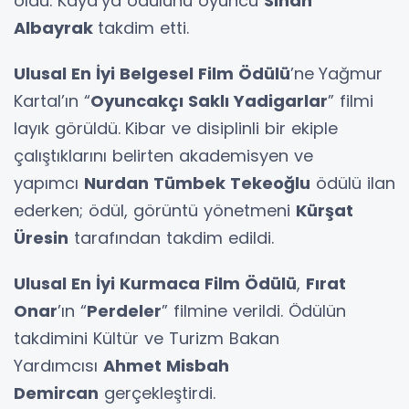
oldu. Kaya’ya ödülünü oyuncu
Sinan
Albayrak
takdim etti.
Ulusal En İyi Belgesel Film Ödülü
’ne
Yağmur
Kartal’ın “
Oyuncakçı Saklı Yadigarlar
” filmi
layık görüldü.
Kibar ve disiplinli bir ekiple
çalıştıklarını belirten akademisyen ve
yapımcı
Nurdan Tümbek Tekeoğlu
ödülü ilan
ederken; ödül, görüntü yönetmeni
Kürşat
Üresin
tarafından takdim edildi.
Ulusal En İyi Kurmaca Film Ödülü
,
Fırat
Onar
’ın “
Perdeler
” filmine verildi. Ödülün
takdimini Kültür ve Turizm Bakan
Yardımcısı
Ahmet Misbah
Demircan
gerçekleştirdi.