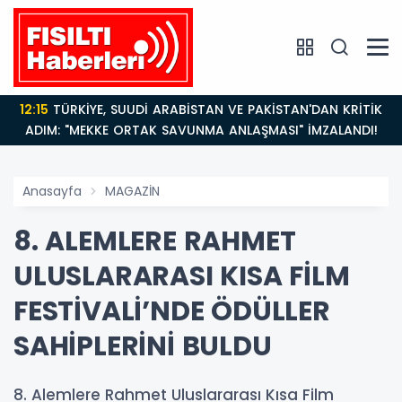
14:21
BAKAN GÜRLEK’TEN TİGAD ÇALIŞTAYINDA Çarpıcı
AÇIKLAMALAR: "Pazar Günü Yeni Bir Aydınlığa
Uyanacağız"
Anasayfa
MAGAZİN
8. ALEMLERE RAHMET
ULUSLARARASI KISA FİLM
FESTİVALİ’NDE ÖDÜLLER
SAHİPLERİNİ BULDU
8. Alemlere Rahmet Uluslararası Kısa Film