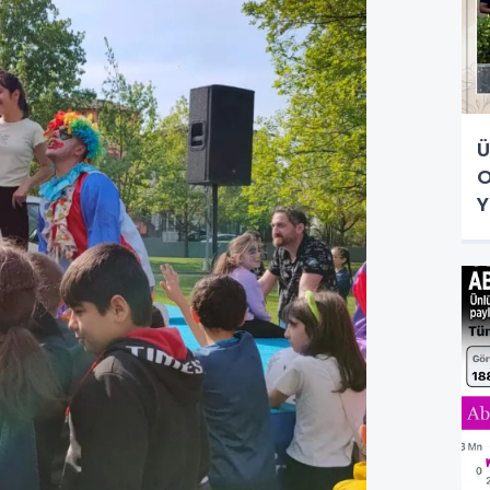
Ü
O
Y