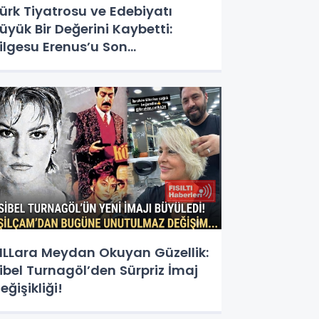
ürk Tiyatrosu ve Edebiyatı
üyük Bir Değerini Kaybetti:
ilgesu Erenus’u Son
olculuğuna Uğurluyoruz
ILLara Meydan Okuyan Güzellik:
ibel Turnagöl’den Sürpriz İmaj
eğişikliği!