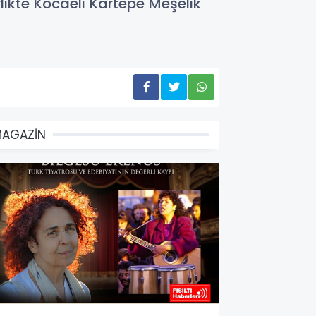
rlikte Kocaeli Kartepe Meşelik
MAGAZİN