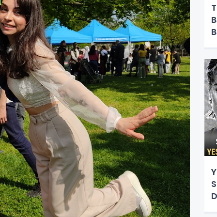
T
B
B
Y
Y
S
D