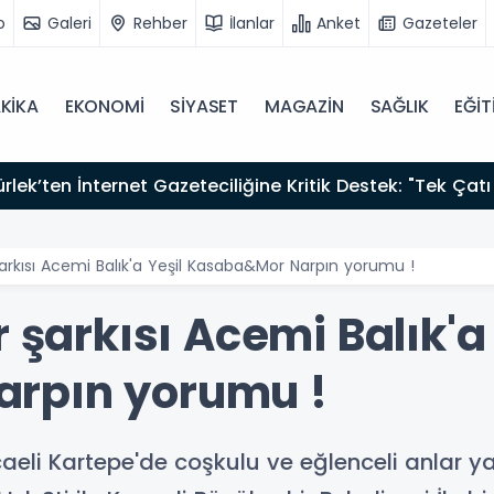
o
Galeri
Rehber
İlanlar
Anket
Gazeteler
KİKA
EKONOMİ
SİYASET
MAGAZİN
SAĞLIK
EĞİT
zırız"
şarkısı Acemi Balık'a Yeşil Kasaba&Mor Narpın yorumu !
r şarkısı Acemi Balık'a
rpın yorumu !
eli Kartepe'de coşkulu ve eğlenceli anlar y