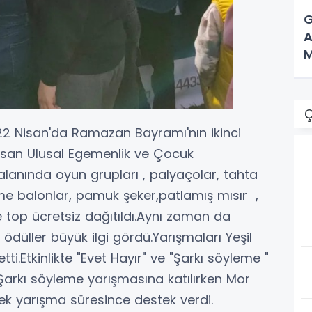
G
A
M
Ç
22 Nisan'da Ramazan Bayramı'nın ikinci
 Nisan Ulusal Egemenlik ve Çocuk
 alanında oyun grupları , palyaçolar, tahta
şme balonlar, pamuk şeker,patlamış mısır ,
top ücretsiz dağıtıldı.Aynı zaman da
ödüller büyük ilgi gördü.Yarışmaları Yeşil
i.Etkinlikte "Evet Hayır" ve "Şarkı söyleme "
Şarkı söyleme yarışmasına katılırken Mor
ek yarışma süresince destek verdi.