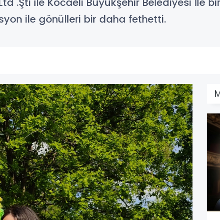
 .Şti ile Kocaeli Büyükşehir Belediyesi İle bi
yon ile gönülleri bir daha fethetti.