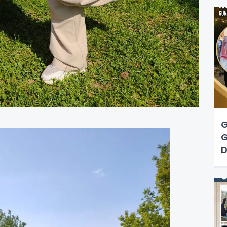
G
G
D