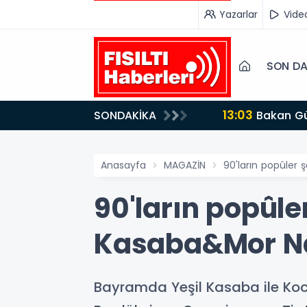
Yazarlar
Vide
SON DA
13:03
SONDAKİKA
Bakan Gürlek’ten İnternet Gazeteciliğine Kritik Destek: "Tek Çatı Altında Toplanmalıyız, Yasal
Düzenlemeye Ha
Anasayfa
MAGAZİN
90'ların popûler 
90'ların popûle
Kasaba&Mor Na
Bayramda Yeşil Kasaba ile Koca