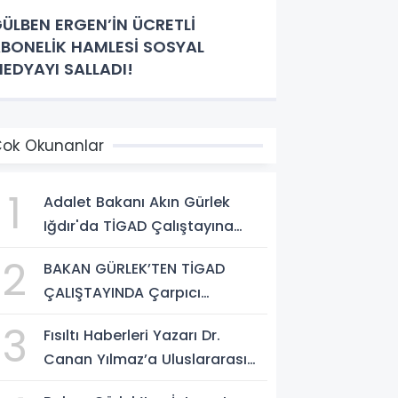
ÜLBEN ERGEN’İN ÜCRETLİ
BONELİK HAMLESİ SOSYAL
EDYAYI SALLADI!
ok Okunanlar
1
Adalet Bakanı Akın Gürlek
Iğdır'da TİGAD Çalıştayına
Katıldı: Terörsüz Türkiye ve
2
BAKAN GÜRLEK’TEN TİGAD
Sosyal Medya Düzenlemesi
ÇALIŞTAYINDA Çarpıcı
Mesajı
AÇIKLAMALAR: "Pazar Günü
3
Fısıltı Haberleri Yazarı Dr.
Yeni Bir Aydınlığa Uyanacağız"
Canan Yılmaz’a Uluslararası
Alanda Büyük Onur: “Dr. A.P.J.