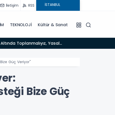
İletişim
RSS
İM
TEKNOLOJİ
Kültür & Sanat
 Bize Güç Veriyor"
er:
teği Bize Güç