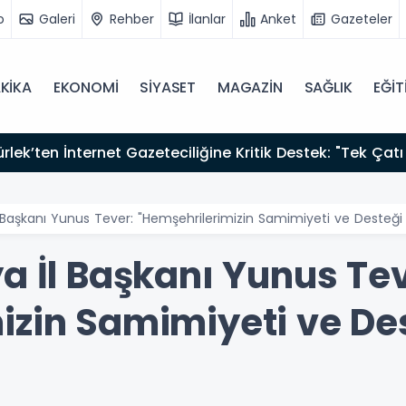
o
Galeri
Rehber
İlanlar
Anket
Gazeteler
KİKA
EKONOMİ
SİYASET
MAGAZİN
SAĞLIK
EĞİT
12:12
Fısıltı Haberleri Yazarı Dr. Canan Yılmaz’a Uluslararası Alanda Büyük Onur: “Dr. A.P.J. Abdul Kalam
İlham Ödülü 2026”
l Başkanı Yunus Tever: "Hemşehrilerimizin Samimiyeti ve Desteği
a İl Başkanı Yunus Tev
izin Samimiyeti ve Des