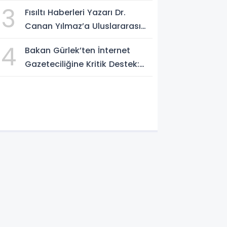
AÇIKLAMALAR: "Pazar Günü
3
Fısıltı Haberleri Yazarı Dr.
Yeni Bir Aydınlığa Uyanacağız"
Canan Yılmaz’a Uluslararası
Alanda Büyük Onur: “Dr. A.P.J.
4
Bakan Gürlek’ten İnternet
Abdul Kalam İlham Ödülü
Gazeteciliğine Kritik Destek:
2026”
"Tek Çatı Altında
Toplanmalıyız, Yasal
Düzenlemeye Hazırız"