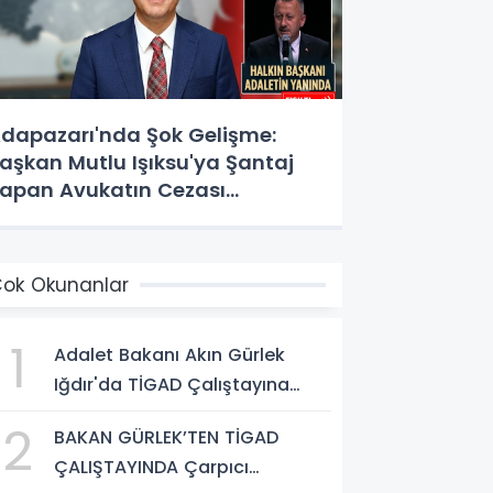
dapazarı'nda Şok Gelişme:
aşkan Mutlu Işıksu'ya Şantaj
apan Avukatın Cezası
esinleşti!
ok Okunanlar
1
Adalet Bakanı Akın Gürlek
Iğdır'da TİGAD Çalıştayına
Katıldı: Terörsüz Türkiye ve
2
BAKAN GÜRLEK’TEN TİGAD
Sosyal Medya Düzenlemesi
ÇALIŞTAYINDA Çarpıcı
Mesajı