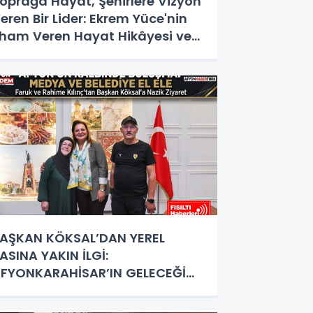
oprağa Hayat, Şehirlere Vizyon
eren Bir Lider: Ekrem Yüce'nin
lham Veren Hayat Hikâyesi ve
izmet Destanı
AŞKAN KÖKSAL’DAN YEREL
ASINA YAKIN İLGİ:
FYONKARAHİSAR’IN GELECEĞİ
RTAK AKILLA ŞEKİLLENİYOR