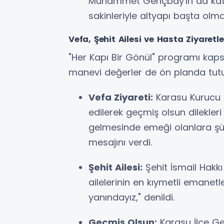
Muhammet Gençbay'ın da katıl
sakinleriyle altyapı başta olmak
Vefa, Şehit Ailesi ve Hasta Ziyaretle
"Her Kapı Bir Gönül" programı kap
manevi değerler de ön planda tutu
Vefa Ziyareti:
Karasu Kurucu 
edilerek geçmiş olsun dilekleri
gelmesinde emeği olanlara şükr
mesajını verdi.
Şehit Ailesi:
Şehit İsmail Hakkı 
ailelerinin en kıymetli emanet
yanındayız," denildi.
Geçmiş Olsun:
Karasu İlçe Gen