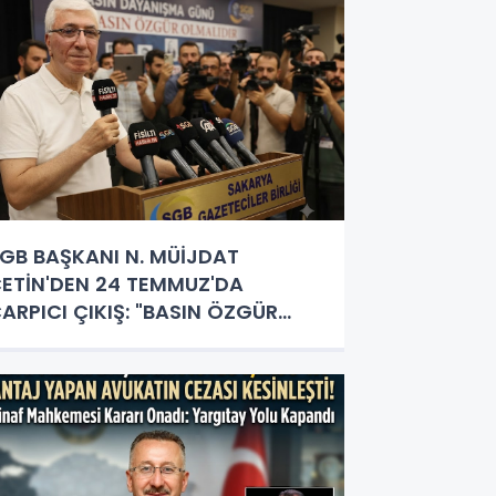
GB BAŞKANI N. MÜİJDAT
ETİN'DEN 24 TEMMUZ'DA
ARPICI ÇIKIŞ: "BASIN ÖZGÜR
LMALI, GAZETECİLİK HERKESİN
APACAĞI İŞ DEĞİL!"