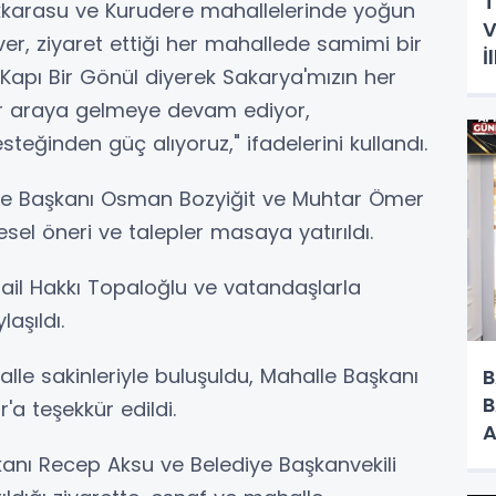
T
ükkarasu ve Kurudere mahallelerinde yoğun
V
ever, ziyaret ettiği her mahallede samimi bir
İ
er Kapı Bir Gönül diyerek Sakarya'mızın her
H
ir araya gelmeye devam ediyor,
teğinden güç alıyoruz," ifadelerini kullandı.
e Başkanı Osman Bozyiğit ve Muhtar Ömer
gesel öneri ve talepler masaya yatırıldı.
il Hakkı Topaloğlu ve vatandaşlarla
aşıldı.
lle sakinleriyle buluşuldu, Mahalle Başkanı
B
B
r'a teşekkür edildi.
A
O
kanı Recep Aksu ve Belediye Başkanvekili