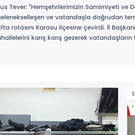
nus Tever: "Hemşehrilerimizin Samimiyeti ve D
ın gelenekselleşen ve vatandaşla doğrudan 
fta rotasını Karasu ilçesine çevirdi. İl Başk
hallelerini karış karış gezerek vatandaşların t
S