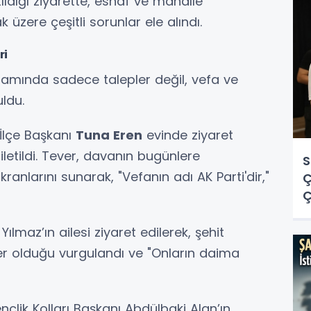
dığı ziyarette, esnaf ve mahalle
 üzere çeşitli sorunlar ele alındı.
ri
samında sadece talepler değil, vefa ve
ldu.
İlçe Başkanı
Tuna Eren
evinde ziyaret
 iletildi. Tever, davanın bugünlere
S
anlarını sunarak, "Vefanın adı AK Parti'dir,"
Ç
Ç
O
Y
Yılmaz’ın ailesi ziyaret edilerek, şehit
ler olduğu vurgulandı ve "Onların daima
çlik Kolları Başkanı Abdülbaki Alan’ın