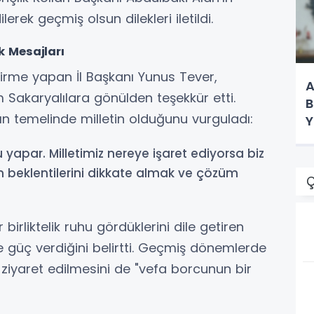
rek geçmiş olsun dilekleri iletildi.
k Mesajları
dirme yapan İl Başkanı Yunus Tever,
A
 Sakaryalılara gönülden teşekkür etti.
B
nın temelinde milletin olduğunu vurguladı:
Y
K
u yapar. Milletimiz nereye işaret ediyorsa biz
n beklentilerini dikkate almak ve çözüm
Ç
birliktelik ruhu gördüklerini dile getiren
 güç verdiğini belirtti. Geçmiş dönemlerde
ziyaret edilmesini de "vefa borcunun bir