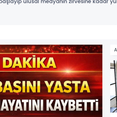
 başlayıp ulusal medyanın zirvesine kadar yük
A