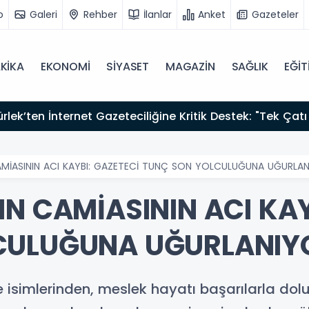
o
Galeri
Rehber
İlanlar
Anket
Gazeteler
KİKA
EKONOMİ
SİYASET
MAGAZİN
SAĞLIK
EĞİT
zırız"
AMİASININ ACI KAYBI: GAZETECİ TUNÇ SON YOLCULUĞUNA UĞURLA
N CAMİASININ ACI KAY
CULUĞUNA UĞURLANIY
isimlerinden, meslek hayatı başarılarla dol