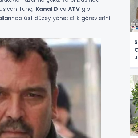
taşıyan Tunç;
Kanal D
ve
ATV
gibi
llarında üst düzey yöneticilik görevlerini
S
O