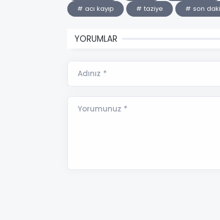
# acı kayıp
# taziye
# son daki
YORUMLAR
Adınız *
Yorumunuz *