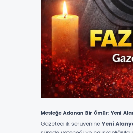
Mesleğe Adanan Bir Ömür: Yeni Ala
Gazetecilik serüvenine
Yeni Alany
sürede yeteneği ve çalışkanlığıyla d