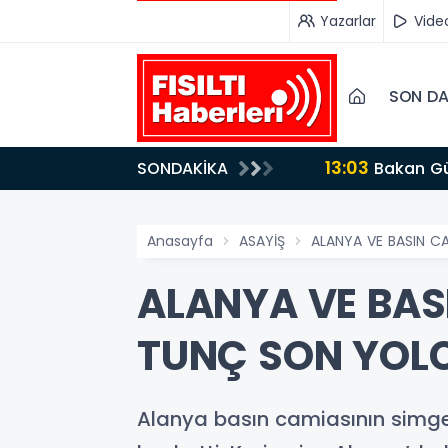
Yazarlar
Vide
SON DA
13:03
SONDAKİKA
Bakan Gürlek’ten İnternet Gazeteciliğine Kritik Destek: "Tek Çatı Altında Toplanmalıyız, Yasal
Düzenlemeye Ha
Anasayfa
ASAYİŞ
ALANYA VE BASIN C
ALANYA VE BASI
TUNÇ SON YOL
Alanya basın camiasının simge 