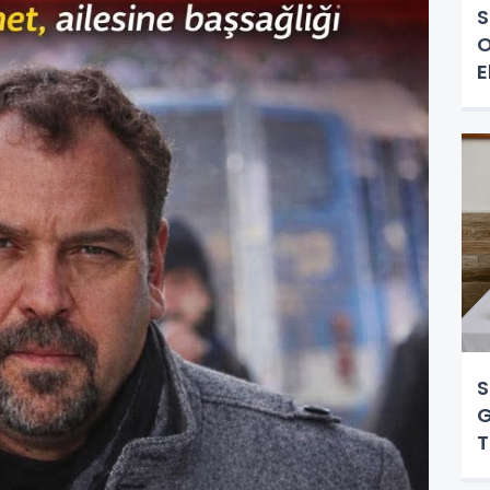
S
O
E
S
G
T