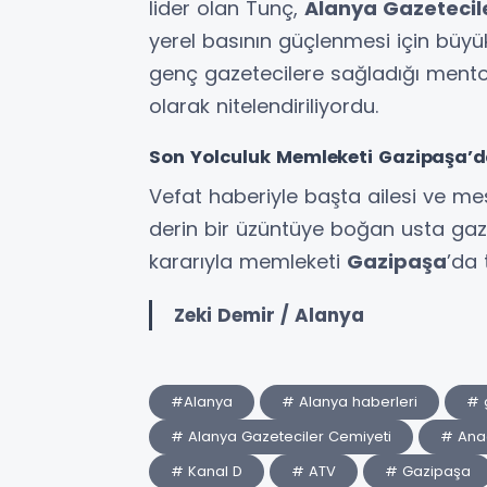
lider olan Tunç,
Alanya Gazetecil
yerel basının güçlenmesi için büyük
genç gazetecilere sağladığı mentor
olarak nitelendiriliyordu.
Son Yolculuk Memleketi Gazipaşa’
Vefat haberiyle başta ailesi ve me
derin bir üzüntüye boğan usta gazet
kararıyla memleketi
Gazipaşa
’da 
Zeki Demir / Alanya
#Alanya
# Alanya haberleri
# 
# Alanya Gazeteciler Cemiyeti
# Anad
# Kanal D
# ATV
# Gazipaşa