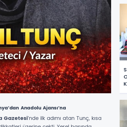
S
O
K
nya’dan Anadolu Ajansı’na
a Gazetesi
’nde ilk adımı atan Tunç, kısa
ikkatleri üzerine çekti. Yerel basında