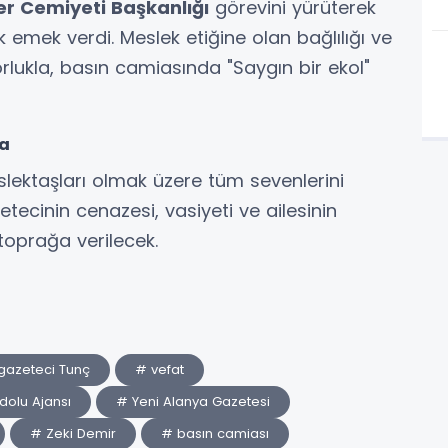
er Cemiyeti Başkanlığı
görevini yürüterek
 emek verdi. Meslek etiğine olan bağlılığı ve
lukla, basın camiasında "Saygın bir ekol"
da
slektaşları olmak üzere tüm sevenlerini
ecinin cenazesi, vasiyeti ve ailesinin
toprağa verilecek.
gazeteci Tunç
# vefat
olu Ajansı
# Yeni Alanya Gazetesi
# Zeki Demir
# basın camiası