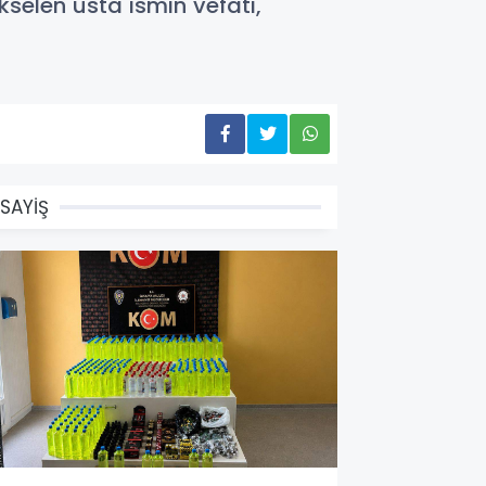
selen usta ismin vefatı,
SAYİŞ