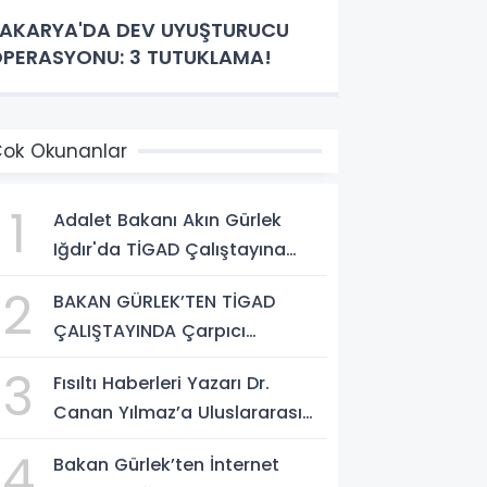
AKARYA'DA DEV UYUŞTURUCU
PERASYONU: 3 TUTUKLAMA!
ok Okunanlar
1
Adalet Bakanı Akın Gürlek
Iğdır'da TİGAD Çalıştayına
Katıldı: Terörsüz Türkiye ve
2
BAKAN GÜRLEK’TEN TİGAD
Sosyal Medya Düzenlemesi
ÇALIŞTAYINDA Çarpıcı
Mesajı
AÇIKLAMALAR: "Pazar Günü
3
Fısıltı Haberleri Yazarı Dr.
Yeni Bir Aydınlığa Uyanacağız"
Canan Yılmaz’a Uluslararası
Alanda Büyük Onur: “Dr. A.P.J.
4
Bakan Gürlek’ten İnternet
Abdul Kalam İlham Ödülü