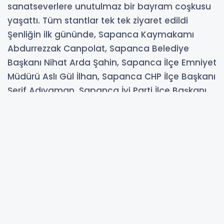
sanatseverlere unutulmaz bir bayram coşkusu
yaşattı. Tüm stantlar tek tek ziyaret edildi
Şenliğin ilk gününde, Sapanca Kaymakamı
Abdurrezzak Canpolat, Sapanca Belediye
Başkanı Nihat Arda Şahin, Sapanca İlçe Emniyet
Müdürü Aslı Gül İlhan, Sapanca CHP İlçe Başkanı
Şerif Adıyaman, Sapanca İyi Parti İlçe Başkanı
Erdem Şıkkibar, belediye meclis üyeleri, kurum
müdürleri, dernek başkanları, muhtarlar, siyasi
parti temsilcileri ile birlikte açılış kurdelesini
kestiler. Açılışın ardından heyet tüm stantları
tek tek ziyaret ederek stant sahiplerine bol
kazançlar dilediler.
07-09-2024 12:56