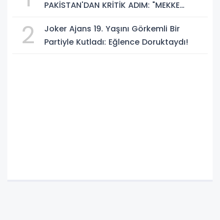
PAKİSTAN'DAN KRİTİK ADIM: "MEKKE
ORTAK SAVUNMA ANLAŞMASI" İMZALANDI!
2
Joker Ajans 19. Yaşını Görkemli Bir
Partiyle Kutladı: Eğlence Doruktaydı!