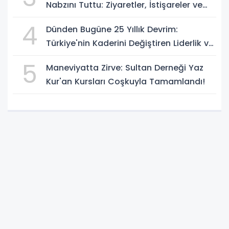
Nabzını Tuttu: Ziyaretler, İstişareler ve
Güçlü Vizyon
4
Dünden Bugüne 25 Yıllık Devrim:
Türkiye'nin Kaderini Değiştiren Liderlik ve
AK Parti Çağı
5
Maneviyatta Zirve: Sultan Derneği Yaz
Kur'an Kursları Coşkuyla Tamamlandı!