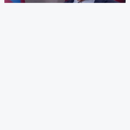
"Çanakkale, Bir Milletin Yeniden
Doğuşudur"
Dr. KARTAL, mesajında şu ifadelere yer verdi:
"18 Mart 1915, Türk milletinin kahramanlık
destanlarından biridir. Çanakkale Zaferi,
sadece bir askeri başarı değil, aynı zamanda
bir milletin yeniden doğuşudur. İtilaf
Devletleri'nin güçlü donanmasına karşı
kazanılan bu zafer, Türk askerinin azmini,
cesaretini ve vatan sevgisini tüm dünyaya