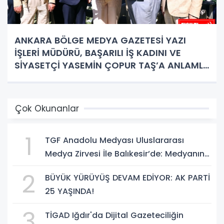
ANKARA BÖLGE MEDYA GAZETESİ YAZI
İŞLERİ MÜDÜRÜ, BAŞARILI İŞ KADINI VE
SİYASETÇİ YASEMİN ÇOPUR TAŞ’A ANLAMLI
PLAKET!
Çok Okunanlar
1
TGF Anadolu Medyası Uluslararası
Medya Zirvesi İle Balıkesir’de: Medyanın
Kalbi 3 Gün Boyunca Balıkesir'de Atacak
2
BÜYÜK YÜRÜYÜŞ DEVAM EDİYOR: AK PARTİ
25 YAŞINDA!
3
TİGAD Iğdır'da Dijital Gazeteciliğin