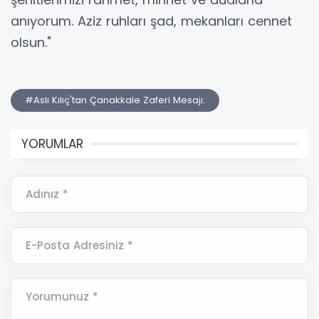
anıyorum. Aziz ruhları şad, mekanları cennet
olsun."
#Aslı Kılıç'tan Çanakkale Zaferi Mesajı:
YORUMLAR
Adınız *
E-Posta Adresiniz *
Yorumunuz *