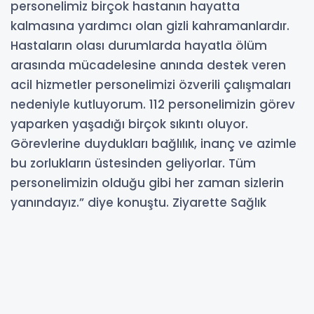
personelimiz birçok hastanın hayatta
kalmasına yardımcı olan gizli kahramanlardır.
Hastaların olası durumlarda hayatla ölüm
arasında mücadelesine anında destek veren
acil hizmetler personelimizi özverili çalışmaları
nedeniyle kutluyorum. 112 personelimizin görev
yaparken yaşadığı birçok sıkıntı oluyor.
Görevlerine duydukları bağlılık, inanç ve azimle
bu zorlukların üstesinden geliyorlar. Tüm
personelimizin olduğu gibi her zaman sizlerin
yanındayız.” diye konuştu. Ziyarette Sağlık
Hizmetleri Başkan Yardımcısı Dr. Mustafa Ezen, İl
Ambulans Servisi Başhekimi Uzm. Dr. Seyit Yiğit,
Başhekim Yardımcısı Ömer Faruk Kızılçay’da
hazır bulundu.