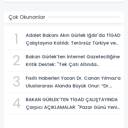
Çok Okunanlar
1
Adalet Bakanı Akın Gürlek Iğdır'da TİGAD
Çalıştayına Katıldı: Terörsüz Türkiye ve
Sosyal Medya Düzenlemesi Mesajı
2
Bakan Gürlek’ten İnternet Gazeteciliğine
Kritik Destek: "Tek Çatı Altında
Toplanmalıyız, Yasal Düzenlemeye
3
Fısıltı Haberleri Yazarı Dr. Canan Yılmaz’a
Hazırız"
Uluslararası Alanda Büyük Onur: “Dr.
A.P.J. Abdul Kalam İlham Ödülü 2026”
4
BAKAN GÜRLEK’TEN TİGAD ÇALIŞTAYINDA
Çarpıcı AÇIKLAMALAR: "Pazar Günü Yeni
Bir Aydınlığa Uyanacağız"