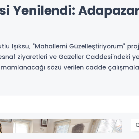
i Yenilendi: Adapazarı
lu Işıksu, "Mahallemi Güzelleştiriyorum" pr
esnaf ziyaretleri ve Gazeller Caddesi'ndeki ye
tamamlanacağı sözü verilen cadde çalışmalar