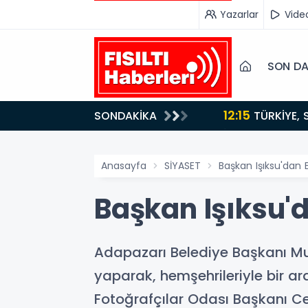
Yazarlar
Vide
SON DA
12:15
SONDAKİKA
ydı!
TÜRKİYE, SUUDİ ARABİSTAN VE PAKİSTAN'DAN KRİTİK ADIM: "MEKKE ORTAK SAVUNMA ANLAŞMASI"
İMZALANDI!
Anasayfa
SİYASET
Başkan Işıksu'dan E
Başkan Işıksu'd
Adapazarı Belediye Başkanı Mutl
yaparak, hemşehrileriyle bir a
Fotoğrafçılar Odası Başkanı Ce