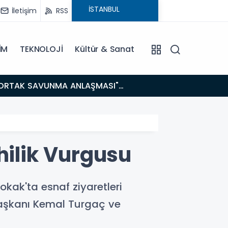
İletişim
RSS
İM
TEKNOLOJİ
Kültür & Sanat
14:21
BAKAN GÜRLEK’TEN TİGAD ÇALIŞTAYINDA Çarpıcı AÇIKLAMALAR: "Pazar Günü Yeni Bir Aydınlığa
Uyanacağız
hilik Vurgusu
okak'ta esnaf ziyaretleri
 Başkanı Kemal Turgaç ve