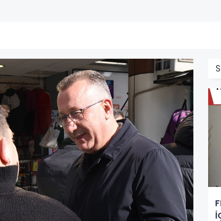
S
F
İ