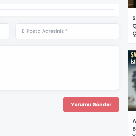
S
Ç
E-Posta Adresiniz *
Ç
O
Y
A
B