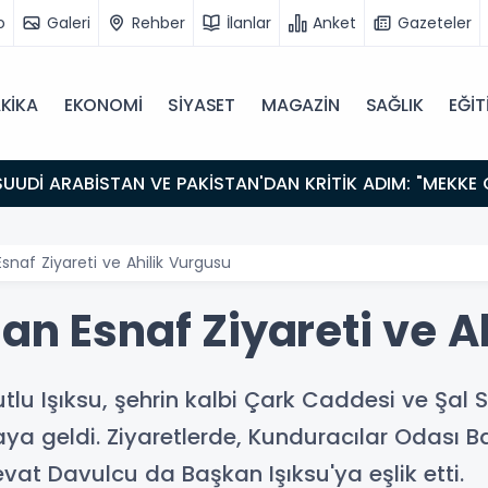
o
Galeri
Rehber
İlanlar
Anket
Gazeteler
KİKA
EKONOMİ
SİYASET
MAGAZİN
SAĞLIK
EĞİT
snaf Ziyareti ve Ahilik Vurgusu
an Esnaf Ziyareti ve A
u Işıksu, şehrin kalbi Çark Caddesi ve Şal S
raya geldi. Ziyaretlerde, Kunduracılar Odası
vat Davulcu da Başkan Işıksu'ya eşlik etti.