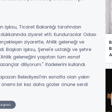
n Işıksu, Ticaret Bakanlığı tarafından
i dükkanında ziyaret etti. Kunduracılar Odası
erçekleşen ziyarette, Ahilik geleneği ve
B
B
di. Başkan Işıksu, Şenel'e ustalığı ve şehre
A
 "Ahilik geleneğini yaşatan tüm esnaf
O
azançlar diliyorum." ifadelerini kullandı.
dapazarı Belediyesi'nin esnafla olan yakın
iği önemi bir kez daha gözler önüne serdi.
Vurgusu