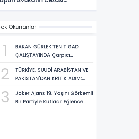
apan Avukatın Cezası
esinleşti!
ok Okunanlar
1
BAKAN GÜRLEK’TEN TİGAD
ÇALIŞTAYINDA Çarpıcı
AÇIKLAMALAR: "Pazar Günü
2
TÜRKİYE, SUUDİ ARABİSTAN VE
Yeni Bir Aydınlığa Uyanacağız"
PAKİSTAN'DAN KRİTİK ADIM:
"MEKKE ORTAK SAVUNMA
3
Joker Ajans 19. Yaşını Görkemli
ANLAŞMASI" İMZALANDI!
Bir Partiyle Kutladı: Eğlence
Doruktaydı!