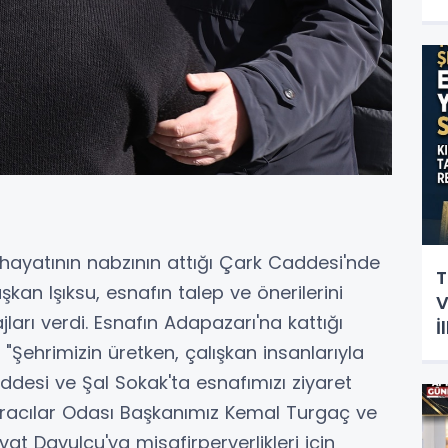
hayatının nabzının attığı Çark Caddesi'nde
T
an Işıksu, esnafın talep ve önerilerini
V
jları verdi. Esnafın Adapazarı'na kattığı
İ
H
Şehrimizin üretken, çalışkan insanlarıyla
desi ve Şal Sokak'ta esnafımızı ziyaret
nduracılar Odası Başkanımız Kemal Turgaç ve
t Davulcu'ya misafirperverlikleri için