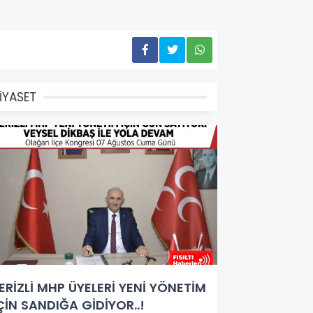
İYASET
ERİZLİ MHP ÜYELERİ YENİ YÖNETİM
ÇİN SANDIĞA GİDİYOR..!