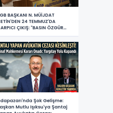
GB BAŞKANI N. MÜİJDAT
ETİN'DEN 24 TEMMUZ'DA
ARPICI ÇIKIŞ: "BASIN ÖZGÜR
LMALI, GAZETECİLİK HERKESİN
APACAĞI İŞ DEĞİL!"
dapazarı'nda Şok Gelişme:
aşkan Mutlu Işıksu'ya Şantaj