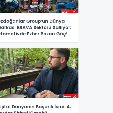
zdoğanlar Group’un Dünya
arkası BRAVA Sektörü Sallıyor:
tomotivde Ezber Bozan Güç!
ijital Dünyanın Başarılı İsmi: A.
erdar Birinci Kimdir?