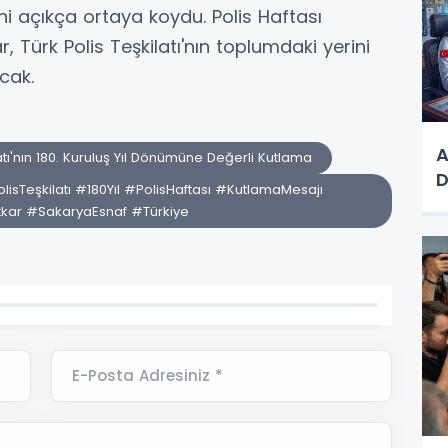
ini açıkça ortaya koydu. Polis Haftası
ürk Polis Teşkilatı'nın toplumdaki yerini
cak.
A
atı'nın 180. Kuruluş Yıl Dönümüne Değerli Kutlama
D
Teşkilatı #180Yıl #PolisHaftası #KutlamaMesajı
kar #SakaryaEsnaf #Türkiye
E-Posta Adresiniz *