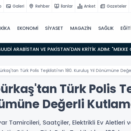
o
Galeri
Rehber
İlanlar
Anket
Gazeteler
KİKA
EKONOMİ
SİYASET
MAGAZİN
SAĞLIK
EĞİT
rkaş'tan Türk Polis Teşkilatı'nın 180. Kuruluş Yıl Dönümüne Değe
rkaş'tan Türk Polis Teş
nümüne Değerli Kutla
ar Tamircileri, Saatçiler, Elektrikli Ev Aletleri