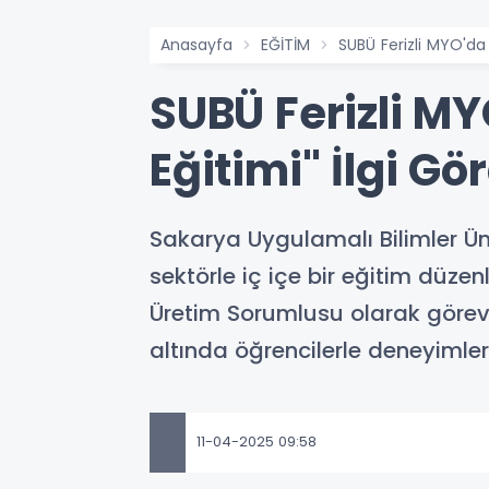
Anasayfa
EĞİTİM
SUBÜ Ferizli MYO'da 
SUBÜ Ferizli MY
Eğitimi" İlgi Gö
Sakarya Uygulamalı Bilimler Üni
sektörle iç içe bir eğitim düze
Üretim Sorumlusu olarak görev 
altında öğrencilerle deneyimleri
11-04-2025 09:58