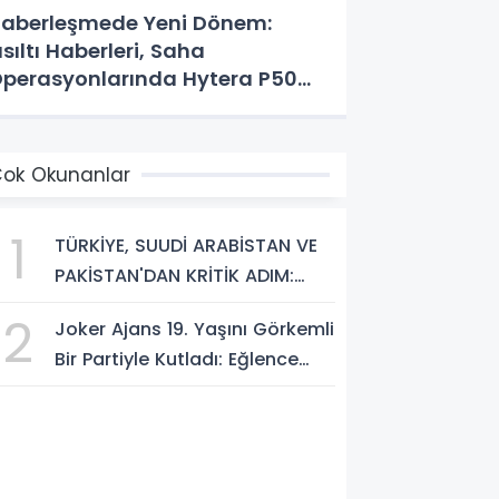
aberleşmede Yeni Dönem:
ısıltı Haberleri, Saha
perasyonlarında Hytera P50
RO Teknolojisine Geçti!
ok Okunanlar
1
TÜRKİYE, SUUDİ ARABİSTAN VE
PAKİSTAN'DAN KRİTİK ADIM:
"MEKKE ORTAK SAVUNMA
2
Joker Ajans 19. Yaşını Görkemli
ANLAŞMASI" İMZALANDI!
Bir Partiyle Kutladı: Eğlence
Doruktaydı!