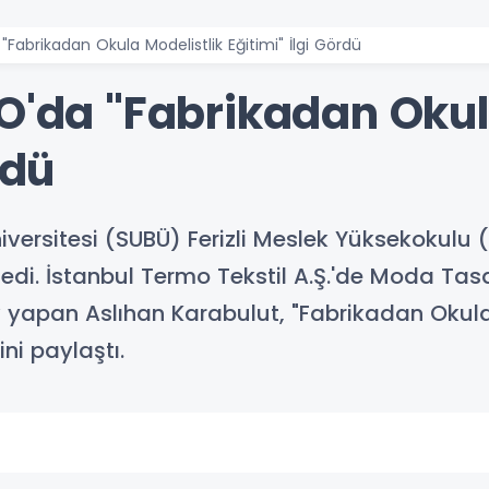
"Fabrikadan Okula Modelistlik Eğitimi" İlgi Gördü
O'da "Fabrikadan Okul
rdü
versitesi (SUBÜ) Ferizli Meslek Yüksekokulu 
nledi. İstanbul Termo Tekstil A.Ş.'de Moda Ta
yapan Aslıhan Karabulut, "Fabrikadan Okula M
ni paylaştı.