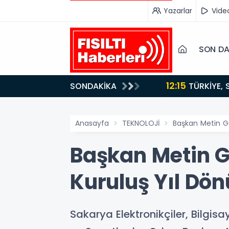
Yazarlar
Vide
SON DA
12:15
SONDAKİKA
ydı!
TÜRKİYE, SUUDİ ARABİSTAN VE PAKİSTAN'DAN KRİTİK ADIM: "MEKKE ORTAK SAVUNMA ANLAŞMASI"
İMZALANDI!
Anasayfa
TEKNOLOJİ
Başkan Metin Gü
Başkan Metin Gü
Kuruluş Yıl Dö
Sakarya Elektronikçiler, Bilgisay