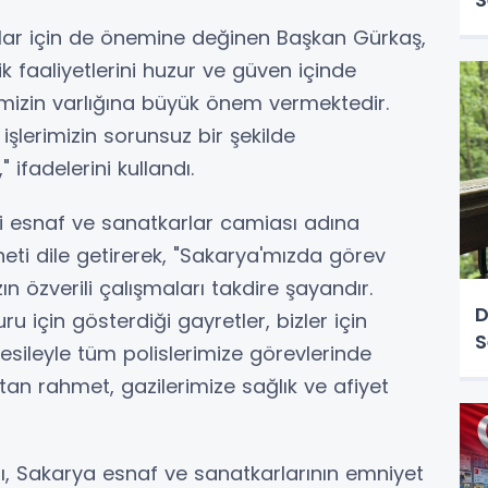
arlar için de önemine değinen Başkan Gürkaş,
 faaliyetlerini huzur ve güven içinde
imizin varlığına büyük önem vermektedir.
işlerimizin sorunsuz bir şekilde
ifadelerini kullandı.
i esnaf ve sanatkarlar camiası adına
eti dile getirerek, "Sakarya'mızda görev
özverili çalışmaları takdire şayandır.
D
ru için gösterdiği gayretler, bizler için
S
esileyle tüm polislerimize görevlerinde
h'tan rahmet, gazilerimize sağlık ve afiyet
ı, Sakarya esnaf ve sanatkarlarının emniyet