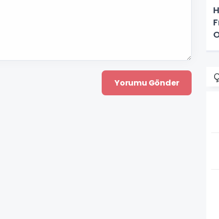
H
F
O
P
Ç