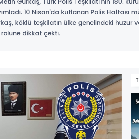
tin Gürkaş, Türk Polis Teşkilatı'nın 180. kur
ımladı. 10 Nisan'da kutlanan Polis Haftası m
aş, köklü teşkilatın ülke genelindeki huzur 
olüne dikkat çekti.
T