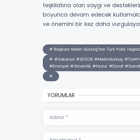
teşkilatına olan saygı ve destekler
boyunca devam edecek kutlamalar, T
ve önemini bir kez daha vurgulaya
# Başkanı Metin Gürkaş'tan Türk Polis Teşkil
# #Sakarya #SESOB #MetinGürkaş #TürkPolis
#Emniyet #Güvenlik #Huzur #Esnaf #Sanat
#
YORUMLAR
Adınız *
Yorumunuz *