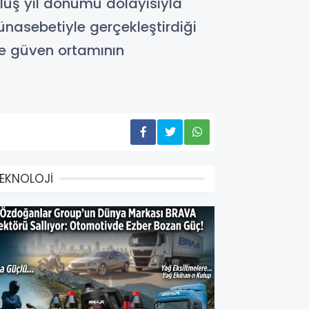
uluş yıl dönümü dolayısıyla
ünasebetiyle gerçekleştirdiği
ve güven ortamının
EKNOLOJİ