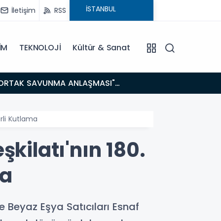
İletişim
RSS
İM
TEKNOLOJİ
Kültür & Sanat
14:21
BAKAN GÜRLEK’TEN TİGAD ÇALIŞTAYINDA Çarpıcı AÇIKLAMALAR: "Pazar Günü Yeni Bir Aydınlığa
Uyanacağız
rli Kutlama
kilatı'nın 180.
ma
 ve Beyaz Eşya Satıcıları Esnaf