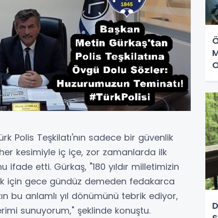
Ö
M
O
k Polis Teşkilatı'nın sadece bir güvenlik
r kesimiyle iç içe, zor zamanlarda ilk
fade etti. Gürkaş, "180 yıldır milletimizin
ek için gece gündüz demeden fedakarca
zın bu anlamlı yıl dönümünü tebrik ediyor,
D
rimi sunuyorum," şeklinde konuştu.
S