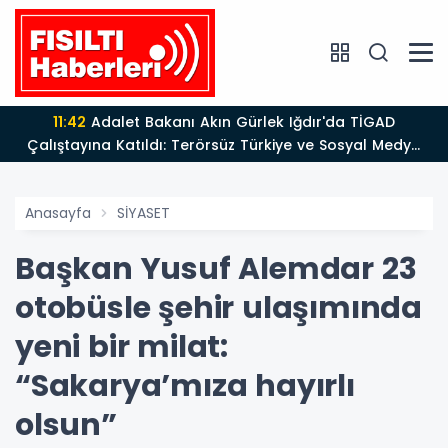
13:39
BÖLGE MEDYASINDAN GÜÇLÜ ADIM: İŞ KADINI VE
SİYASETÇİ YASEMİN ÇOPUR TAŞ, TÜMORSİAD KADIN
KOLLARINDA!
Anasayfa
SİYASET
Başkan Yusuf Alemdar 23
otobüsle şehir ulaşımında
yeni bir milat:
“Sakarya’mıza hayırlı
olsun”