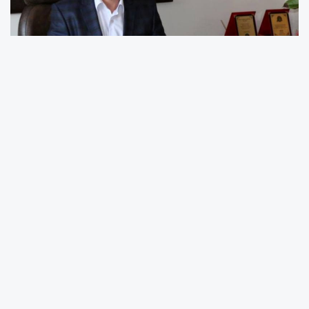
Türk Milleti'nin Bağımsızlık ve Hürriyet
Mücadelesi
Başkan Baltacı, mesajında Türk milletinin tarih
boyunca bağımsızlık ve hürriyetten asla taviz
vermediğini belirtti. "Bu asil milletin en büyük
sembollerinden biri, hiç şüphesiz 30 Ağustos
1922'de kazanılan Büyük Zafer’dir" diyen
Baltacı, bu zaferin sadece askeri bir