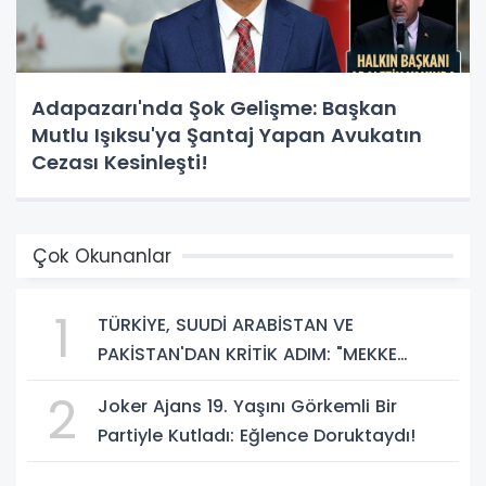
Adapazarı'nda Şok Gelişme: Başkan
Mutlu Işıksu'ya Şantaj Yapan Avukatın
Cezası Kesinleşti!
Çok Okunanlar
1
TÜRKİYE, SUUDİ ARABİSTAN VE
PAKİSTAN'DAN KRİTİK ADIM: "MEKKE
ORTAK SAVUNMA ANLAŞMASI" İMZALANDI!
2
Joker Ajans 19. Yaşını Görkemli Bir
Partiyle Kutladı: Eğlence Doruktaydı!