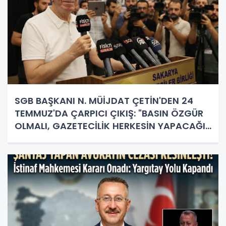
SGB BAŞKANI N. MÜİJDAT ÇETİN'DEN 24
TEMMUZ'DA ÇARPICI ÇIKIŞ: "BASIN ÖZGÜR
OLMALI, GAZETECİLİK HERKESİN YAPACAĞI
İŞ DEĞİL!"